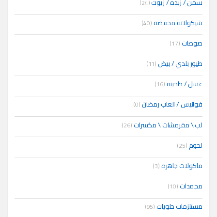
سمن / زبده / زيوت
(24)
شيكولاته مخفضة
(40)
صوصات
(17)
طيور بلدي / بيض
(11)
عسل / طحينه
(16)
فوانيس / العاب رمضان
(0)
لب \ مقرمشات \ مكسرات
(26)
لحوم
(25)
ماكولات جاهزه
(3)
مجمدات
(10)
مستلزمات حلويات
(95)