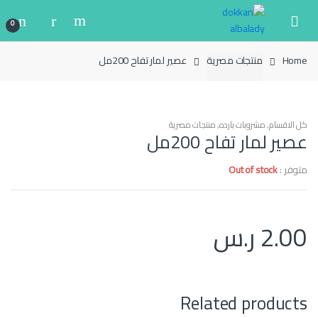
Ski
Ski
t
t
0
navigatio
conten
Home
منتجات مصرية
عصير لمار تفاح 200مل
كل الاقسام
,
مشروبات بارده
,
منتجات مصرية
عصير لمار تفاح 200مل
متوفر :
Out of stock
2.00
ر.س
Related products