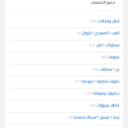
جميع التصنيفات
اجبان ومخللات
(62)
العبد \ الصعيدي \ ايتوال
(5)
بسكوتات \ لبان
(43)
بقوليات
(36)
بن \ سبرتايات
(56)
حلويات (شرقيه \ منوعه)
(11)
خضروات وفواكة
(11)
خلطات وبهارات
(74)
رنجه \ فسيخ \ اسماك مملحه
(8)