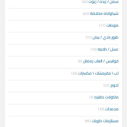
سمن / زبده / زيوت
(24)
شيكولاته مخفضة
(40)
صوصات
(17)
طيور بلدي / بيض
(11)
عسل / طحينه
(16)
فوانيس / العاب رمضان
(0)
لب \ مقرمشات \ مكسرات
(26)
لحوم
(25)
ماكولات جاهزه
(3)
مجمدات
(10)
مستلزمات حلويات
(95)