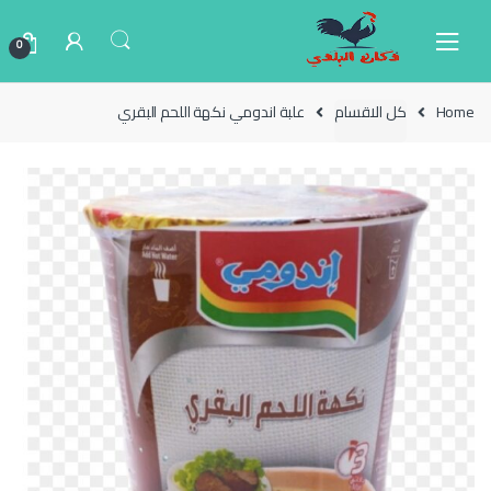
Ski
Ski
t
t
0
navigatio
conten
Home
كل الاقسام
علبة اندومي نكهة اللحم البقري