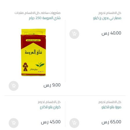
كل الاقسام
,
لحوم
مشروبات ساخنه
,
كل الاقسام
,
منتجات
مصرية
ممبار ني بدون رز كيلو
شاي العروسة 250 جرام
40.00
ر.س
9.00
ر.س
كل الاقسام
,
لحوم
كل الاقسام
,
لحوم
موزة بتلو للكيلو
كوارع بتلو للكارع
65.00
ر.س
45.00
ر.س