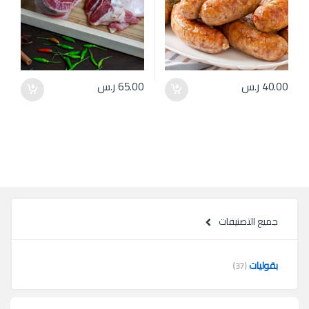
40.00
ر.س
65.00
ر.س
جميع التصنيفات
بقوليات
(37)