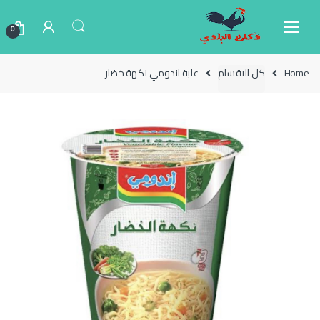
Ski
Ski
t
t
0
navigatio
conten
Home
كل الاقسام
علبة اندومي نكهة خضار