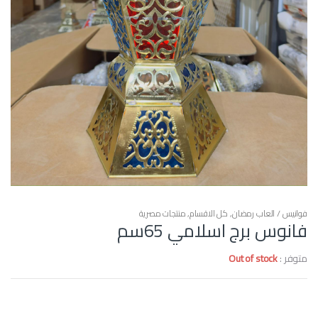
فوانيس / العاب رمضان
,
كل الاقسام
,
منتجات مصرية
فانوس برج اسلامي 65سم
متوفر :
Out of stock