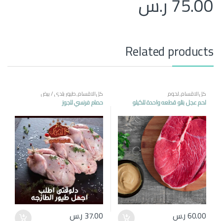
75.00
ر.س
Related products
كل الاقسام
,
لحوم
كل الاقسام
,
طيور بلدي / بيض
لحم عجل بتلو قطعه واحدة للكيلو
حمام فرنسي للجوز
60.00
ر.س
37.00
ر.س