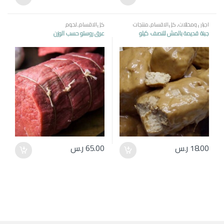
اجبان ومخللات
,
كل الاقسام
,
منتجات
كل الاقسام
,
لحوم
مصرية
جبنة قديمة بالمش للنصف كيلو
عرق روستو حسب الوزن
18.00
ر.س
65.00
ر.س