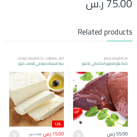
75.00
ر.س
Related products
كل الاقسام
,
لحوم
اجبان ومخللات
,
كل الاقسام
,
منتجات
مصرية
كبدة بتلو تقطيع اسكندراني للكيلو
جبنة قديمة دمياطي للنصف كيلو
12%
-
15.00
ر.س
55.00
ر.س
17.00
ر.س