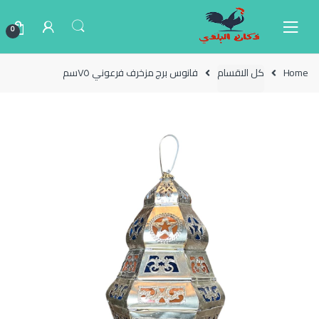
Ski
Ski
t
t
0
navigatio
conten
Home
كل الاقسام
فانوس برج مزخرف فرعوني ٧٥سم