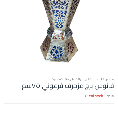
فوانيس / العاب رمضان
,
كل الاقسام
,
منتجات مصرية
فانوس برج مزخرف فرعوني ٧٥سم
متوفر :
Out of stock