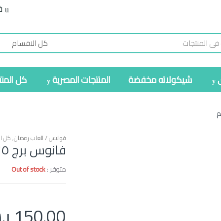
ف
شيكولاته مخفضة
المنتجات المصرية
كل المن
فوانيس / العاب رمضان
,
كل ال
فانوس برج ٣٥ مخيم ٩٠سم
متوفر :
Out of stock
150.00
ر.