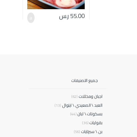
55.00
ر.س
جميع التصنيفات
اجبان ومخللات
(62)
العبد \ الصعيدي \ ايتوال
(13)
بسكوتات \ لبان
(44)
بقوليات
(36)
بن \ سبرتايات
(56)