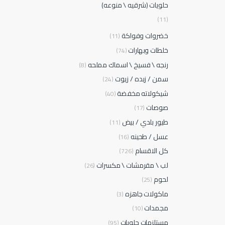
حلويات (شرقيه \ منوعه)
(11)
خضروات وفواكة
(11)
خلطات وبهارات
(74)
رنجه \ فسيخ \ اسماك مملحه
(8)
سمن / زبده / زيوت
(24)
شيكولاته مخفضة
(40)
صوصات
(17)
طيور بلدي / بيض
(11)
عسل / طحينه
(16)
كل الاقسام
(726)
لب \ مقرمشات \ مكسرات
(26)
لحوم
(25)
ماكولات جاهزه
(3)
مجمدات
(10)
مستلزمات حلويات
(95)