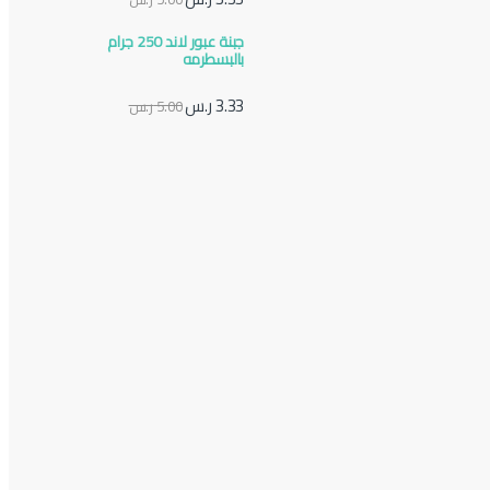
جبنة عبور لاند 250 جرام
بالبسطرمه
3.33
ر.س
5.00
ر.س