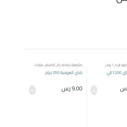
طيور بلدي / بيض
مشروبات ساخنه
,
كل الاقسام
,
منتجات
مصرية
بطة بلدي انثي 1200 الي
شاي العروسة 250 جرام
.س
9.00
ر.س