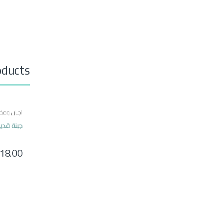
oducts
اجبان ومخل
مصرية
جبنة قدي
18.00