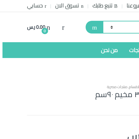
روعنا
تتبع طلبك
تسوق الان
حسابي
0.00
ر.س
0
تجات
من نحن
اقسام
,
منتجات مصرية
س