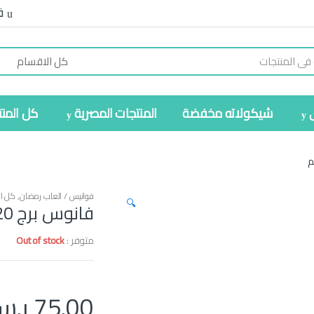
ف
شيكولاته مخفضة
المنتجات المصرية
كل المن
فوانيس / العاب رمضان
,
كل ال
🔍
فانوس برج 20مخيم 65سم
متوفر :
Out of stock
75.00
ر.س