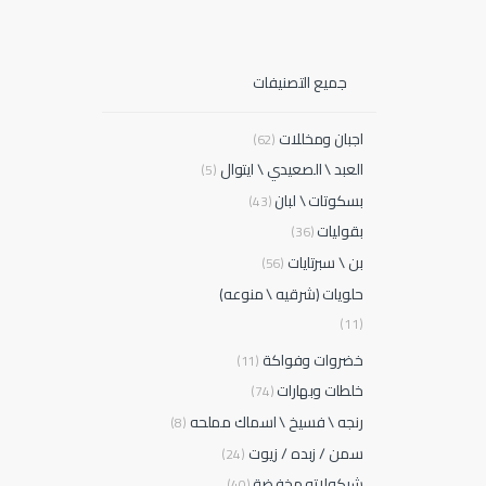
جميع التصنيفات
اجبان ومخللات
(62)
العبد \ الصعيدي \ ايتوال
(5)
بسكوتات \ لبان
(43)
بقوليات
(36)
بن \ سبرتايات
(56)
حلويات (شرقيه \ منوعه)
(11)
خضروات وفواكة
(11)
خلطات وبهارات
(74)
رنجه \ فسيخ \ اسماك مملحه
(8)
سمن / زبده / زيوت
(24)
شيكولاته مخفضة
(40)