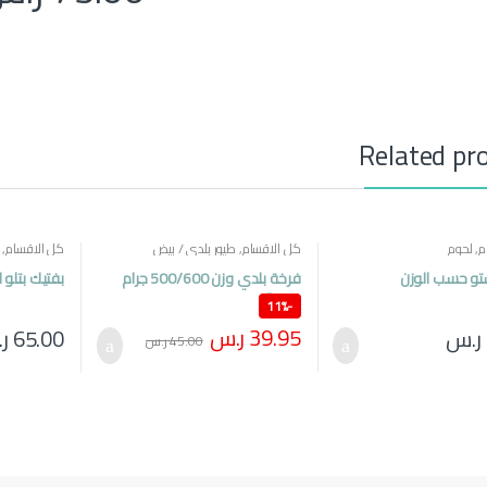
Related pr
م
,
لحوم
كل الاقسام
,
طيور بلدي / بيض
كل الاقسام
,
تو حسب الوزن
فرخة بلدي وزن 500/600 جرام
بفتيك بتلو ل
عدد 2
11%
-
39.95
ر.س
ر.س
65.00
ر
45.00
ر.س