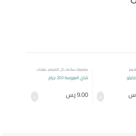
لحوم
مشروبات ساخنه
,
كل الاقسام
,
منتجات
مصرية
لكيلو
شاي العروسة 250 جرام
.س
9.00
ر.س