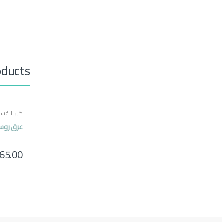
oducts
كل الاقسا
عرق روس
65.00