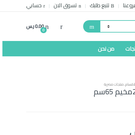
روعنا
تتبع طلبك
تسوق الان
حسابي
0.00
ر.س
0
تجات
من نحن
اقسام
,
منتجات مصرية