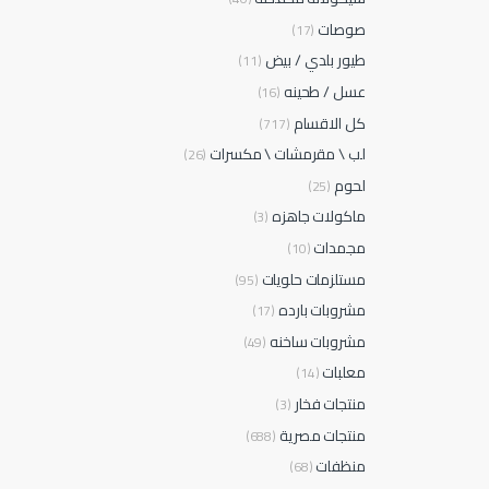
صوصات
(17)
طيور بلدي / بيض
(11)
عسل / طحينه
(16)
كل الاقسام
(717)
لب \ مقرمشات \ مكسرات
(26)
لحوم
(25)
ماكولات جاهزه
(3)
مجمدات
(10)
مستلزمات حلويات
(95)
مشروبات بارده
(17)
مشروبات ساخنه
(49)
معلبات
(14)
منتجات فخار
(3)
منتجات مصرية
(688)
منظفات
(68)