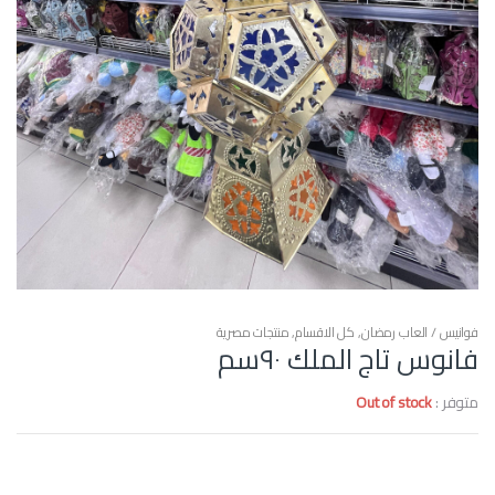
فوانيس / العاب رمضان
,
كل الاقسام
,
منتجات مصرية
فانوس تاج الملك ٩٠سم
متوفر :
Out of stock