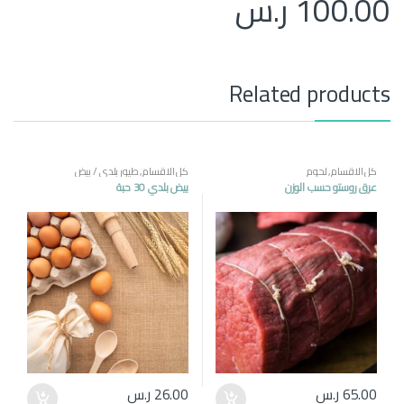
100.00
ر.س
Related products
كل الاقسام
,
لحوم
كل الاقسام
,
طيور بلدي / بيض
عرق روستو حسب الوزن
بيض بلدي 30 حبة
65.00
ر.س
26.00
ر.س