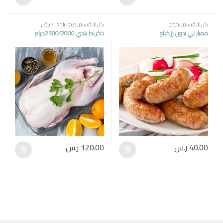
كل الاقسام
,
لحوم
كل الاقسام
,
طيور بلدي / بيض
ممبار ني بدون رز كيلو
ذكر بط بلدي 2300/2000جرام
40.00
ر.س
120.00
ر.س