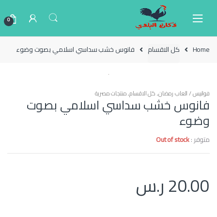
Ski
Ski
t
t
0
navigatio
conten
Home
كل الاقسام
فانوس خشب سداسي اسلامي بصوت وضوء
فوانيس / العاب رمضان
,
كل الاقسام
,
منتجات مصرية
فانوس خشب سداسي اسلامي بصوت
وضوء
متوفر :
Out of stock
20.00
ر.س