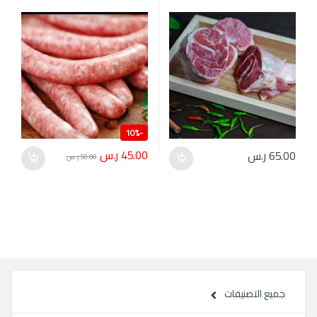
10%
-
45.00
ر.س
65.00
ر.س
50.00
ر.س
جميع التصنيفات