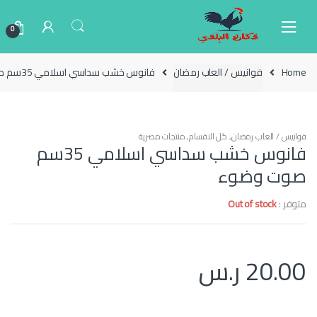
Ski
Ski
t
t
0
navigatio
conten
Home
فوانيس / العاب رمضان
فانوس خشب سداسي اسلامي 35سم صوت وضوء
فوانيس / العاب رمضان
,
كل الاقسام
,
منتجات مصرية
فانوس خشب سداسي اسلامي 35سم
صوت وضوء
متوفر :
Out of stock
20.00
ر.س