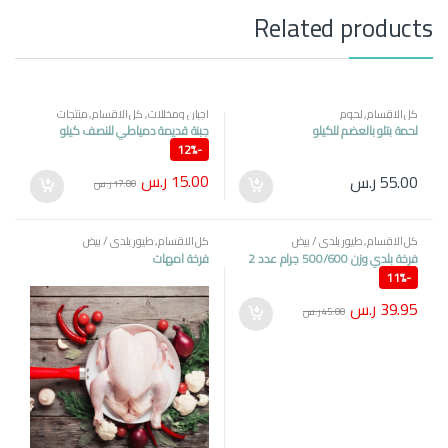
Related products
كل الاقسام
,
لحوم
اجبان ومخللات
,
كل الاقسام
,
منتجات
مصرية
لحمة بتلو بالعضم للكيلو
جبنة قديمة دمياطي للنصف كيلو
12%
-
15.00
ر.س
55.00
ر.س
17.00
ر.س
كل الاقسام
,
طيور بلدي / بيض
كل الاقسام
,
طيور بلدي / بيض
فرخة بلدي وزن 500/600 جرام عدد 2
فرخة امهات
11%
-
39.95
ر.س
45.00
ر.س