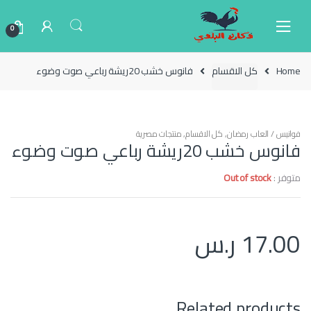
Ski
Ski
t
t
0
navigatio
conten
Home
كل الاقسام
فانوس خشب 20ريشة رباعي صوت وضوء
فوانيس / العاب رمضان
,
كل الاقسام
,
منتجات مصرية
فانوس خشب 20ريشة رباعي صوت وضوء
متوفر :
Out of stock
17.00
ر.س
Related products