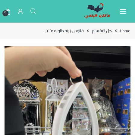
Ski
Ski
t
t
0
navigatio
conten
Home
كل الاقسام
فانوس زينه طاوله مثلث