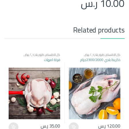
10.00
ر.س
Related products
كل الاقسام
,
طيور بلدي / بيض
كل الاقسام
,
طيور بلدي / بيض
ذكر بط بلدي 2300/2000جرام
فرخة امهات
120.00
ر.س
35.00
ر.س