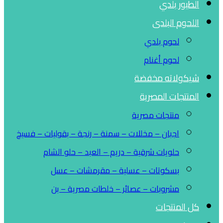
الطيور بلدي
اللحوم البلدى
لحوم بلدي
لحوم أغنام
شيكولاته مخفضة
المنتجات المصرية
منتجات مصرية
اجبان – مخللات – سمنة – رنجة – بقوليات – فسيخ
حلويات شرقية – دريم – العبد – حلو الشام
بسكوتات – عسلية – مقرمشات – عسل
مشروبات – عصائر – خلطات مصرية – بن
كل المنتجات