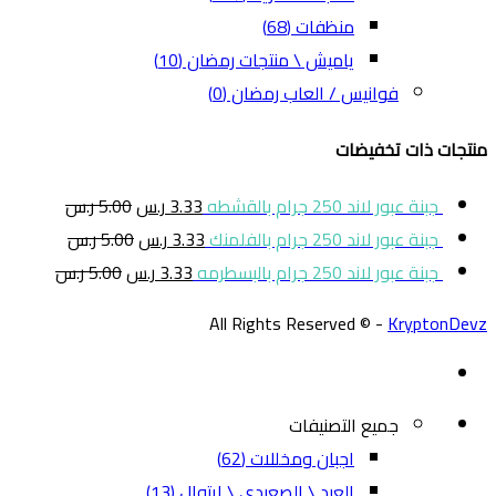
منظفات
(68)
ياميش \ منتجات رمضان
(10)
فوانيس / العاب رمضان
(0)
منتجات ذات تخفيضات
جبنة عبور لاند 250 جرام بالقشطه
3.33
ر.س
5.00
ر.س
جبنة عبور لاند 250 جرام بالفلمنك
3.33
ر.س
5.00
ر.س
جبنة عبور لاند 250 جرام بالبسطرمه
3.33
ر.س
5.00
ر.س
All Rights Reserved © -
KryptonDevz
جميع التصنيفات
اجبان ومخللات
(62)
العبد \ الصعيدي \ ايتوال
(13)