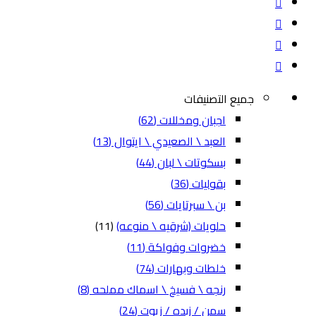
جميع التصنيفات
اجبان ومخللات
(62)
العبد \ الصعيدي \ ايتوال
(13)
بسكوتات \ لبان
(44)
بقوليات
(36)
بن \ سبرتايات
(56)
حلويات (شرقيه \ منوعه)
(11)
خضروات وفواكة
(11)
خلطات وبهارات
(74)
رنجه \ فسيخ \ اسماك مملحه
(8)
سمن / زبده / زيوت
(24)