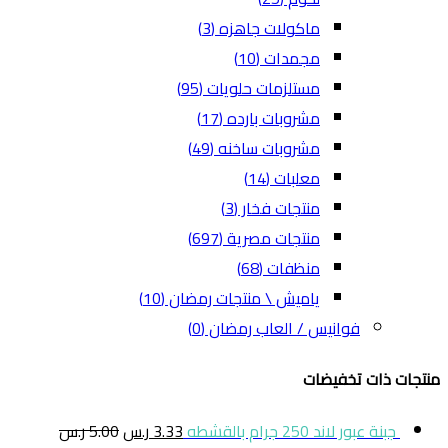
ماكولات جاهزه
(3)
مجمدات
(10)
مستلزمات حلويات
(95)
مشروبات بارده
(17)
مشروبات ساخنه
(49)
معلبات
(14)
منتجات فخار
(3)
منتجات مصرية
(697)
منظفات
(68)
ياميش \ منتجات رمضان
(10)
فوانيس / العاب رمضان
(0)
منتجات ذات تخفيضات
جبنة عبور لاند 250 جرام بالقشطه
3.33
ر.س
5.00
ر.س