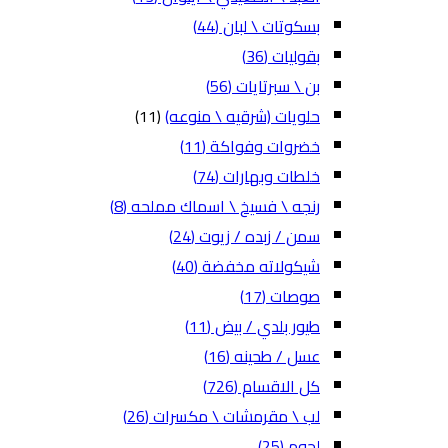
بسكوتات \ لبان
(44)
بقوليات
(36)
بن \ سبرتايات
(56)
حلويات (شرقيه \ منوعه)
(11)
خضروات وفواكة
(11)
خلطات وبهارات
(74)
رنجه \ فسيخ \ اسماك مملحه
(8)
سمن / زبده / زيوت
(24)
شيكولاته مخفضة
(40)
صوصات
(17)
طيور بلدي / بيض
(11)
عسل / طحينه
(16)
كل الاقسام
(726)
لب \ مقرمشات \ مكسرات
(26)
لحوم
(25)