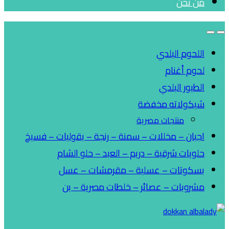
من نحن
اللحوم البلدي
لحوم أغنام
الطيور البلدي
شيكولاته مخفضة
منتجات مصرية
اجبان – مخللات – سمنة – رنجة – بقوليات – فسيخ
حلويات شرقية – دريم – العبد – حلو الشام
بسكوتات – عسلية – مقرمشات – عسل
مشروبات – عصائر – خلطات مصرية – بن