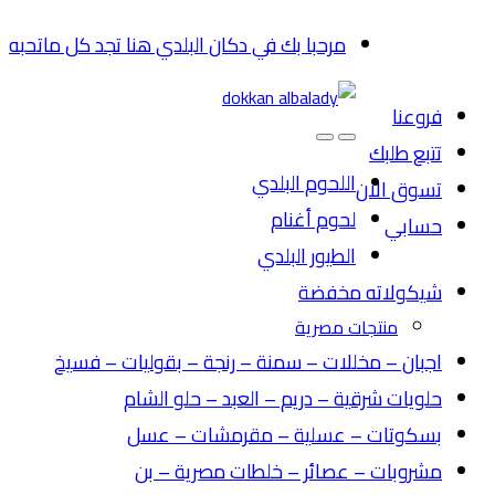
Skip
Skip
مرحبا بك في دكان البلدي هنا تجد كل ماتحبه
to
to
navigation
content
فروعنا
تتبع طلبك
اللحوم البلدي
تسوق الان
لحوم أغنام
حسابي
الطيور البلدي
شيكولاته مخفضة
منتجات مصرية
اجبان – مخللات – سمنة – رنجة – بقوليات – فسيخ
حلويات شرقية – دريم – العبد – حلو الشام
بسكوتات – عسلية – مقرمشات – عسل
مشروبات – عصائر – خلطات مصرية – بن