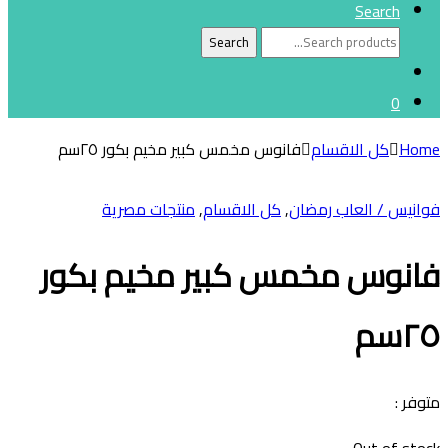
Search
Search
Search
for:
0
Home
كل الاقسام
فانوس مخمس كبير مخيم بكور ٢٥سم
فوانيس / العاب رمضان
,
كل الاقسام
,
منتجات مصرية
فانوس مخمس كبير مخيم بكور
٢٥سم
متوفر :
Out of stock