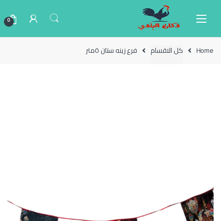
Ski
Ski
t
t
0
navigatio
conten
Home
كل الاقسام
فرع زينه ستان ٥متر