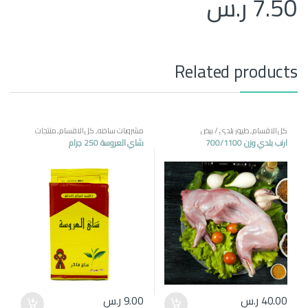
7.50
ر.س
Related products
كل الاقسام
,
طيور بلدي / بيض
مشروبات ساخنه
,
كل الاقسام
,
منتجات
مصرية
ارنب بلدي وزن 700/1100
شاي العروسة 250 جرام
40.00
ر.س
9.00
ر.س