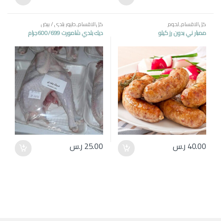
كل الاقسام
,
لحوم
كل الاقسام
,
طيور بلدي / بيض
ممبار ني بدون رز كيلو
ديك بلدي شامورت 600/699جرام
40.00
ر.س
25.00
ر.س