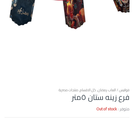
فوانيس / العاب رمضان
,
كل الاقسام
,
منتجات مصرية
فرع زينه ستان ٥متر
متوفر :
Out of stock