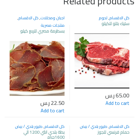
Related products
كل الاقسام
,
لحوم
اجبان ومخللات
,
كل الاقسام
,
ستيك بتلو للكيلو
منتجات مصرية
بسطرمة مصري للربع كيلو
65.00
ر.س
22.50
ر.س
Add to cart
Add to cart
كل الاقسام
,
طيور بلدي / بيض
كل الاقسام
,
طيور بلدي / بيض
حمام فرنسي للجوز
بطة بلدي انثي 1200 الي
1600جرام