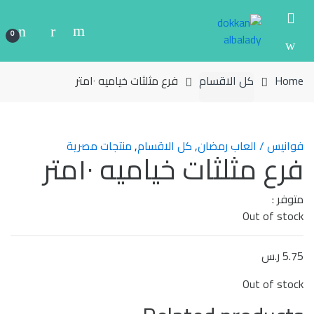
Ski
Ski
t
t
0
navigatio
conten
Home
كل الاقسام
فرع مثلثات خياميه ١٠متر
فوانيس / العاب رمضان
,
كل الاقسام
,
منتجات مصرية
فرع مثلثات خياميه ١٠متر
متوفر :
Out of stock
5.75
ر.س
Out of stock