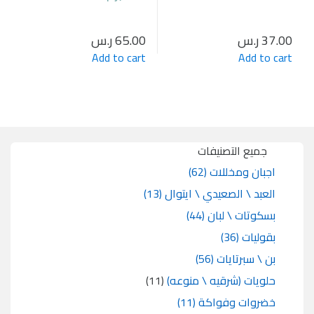
37.00
ر.س
65.00
ر.س
Add to cart
Add to cart
جميع التصنيفات
اجبان ومخللات
(62)
العبد \ الصعيدي \ ايتوال
(13)
بسكوتات \ لبان
(44)
بقوليات
(36)
بن \ سبرتايات
(56)
حلويات (شرقيه \ منوعه)
(11)
خضروات وفواكة
(11)