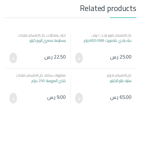
Related products
كل الاقسام
,
طيور بلدي / بيض
اجبان ومخللات
,
كل الاقسام
,
منتجات
مصرية
ديك بلدي شامورت 600/699جرام
بسطرمة مصري للربع كيلو
25.00
ر.س
22.50
ر.س
كل الاقسام
,
لحوم
مشروبات ساخنه
,
كل الاقسام
,
منتجات
مصرية
ستيك بتلو للكيلو
شاي العروسة 250 جرام
65.00
ر.س
9.00
ر.س