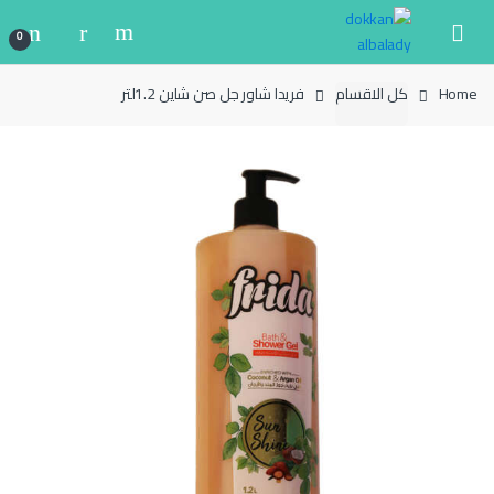
Ski
Ski
t
t
0
navigatio
conten
Home
كل الاقسام
فريدا شاور جل صن شاين 1.2لتر