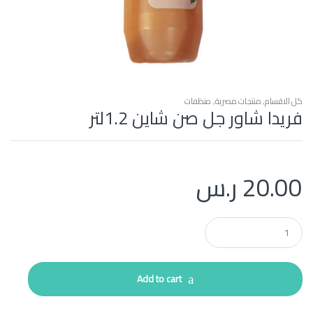
كل الاقسام
,
منتجات مصرية
,
منظفات
فريدا شاور جل صن شاين 1.2لتر
20.00
ر.س
Q
u
a
n
t
Add to cart
i
t
y