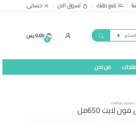
نا
تتبع طلبك
تسوق الان
حسابي
0.00
ر.س
0
نتجات
من نحن
ت مصرية
,
منظفات
ون لايت 650مل