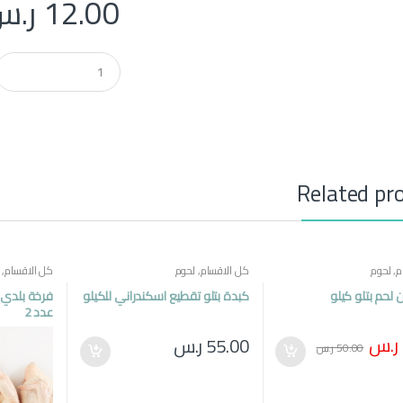
12.00
ر.س
Q
u
a
n
t
i
t
y
Related pr
م
,
لحوم
كل الاقسام
,
لحوم
كل الاقسام
,
حم بتلو كيلو
كبدة بتلو تقطيع اسكندراني للكيلو
عدد 2
ر.س
55.00
ر.س
50.00
ر.س