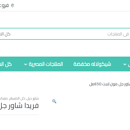
فروع
شيكولاته مخفضة
المنتجات المصرية
كل الم
ور جل مون لايت 650مل
شاور جيل
,
كل الاقسام
,
منتجا
فريدا شاور جل م