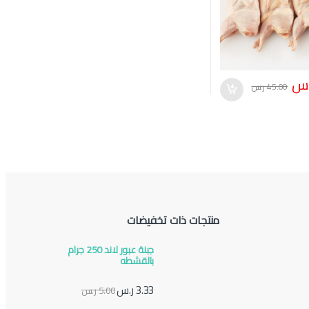
.س
45.00
ر.س
منتجات ذات تخفيضات
جبنة عبور لاند 250 جرام
بالقشطه
3.33
ر.س
5.00
ر.س