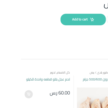
Add to cart
طيور بلدي / بيض
كل الاقسام
,
لحوم
فرخة بلدي وزن 500/600 جرام
لحم عجل بتلو قطعه واحدة للكيلو
60.00
ر.س