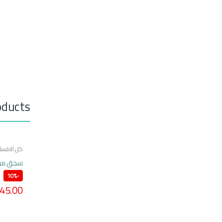
oducts
كل الاقسا
سجق من ل
10%
-
45.00