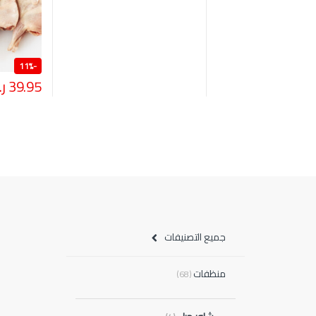
11%
-
39.95
ر
جميع التصنيفات
منظفات
(68)