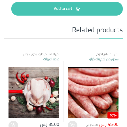
n
t
Add to cart
i
t
y
Related products
كل الاقسام
,
لحوم
كل الاقسام
,
طيور بلدي / بيض
سجق من لحم بتلو كيلو
فرخة امهات
10%
-
45.00
ر.س
35.00
ر.س
50.00
ر.س