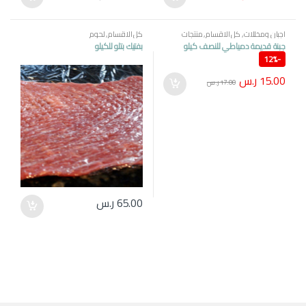
اجبان ومخللات
,
كل الاقسام
,
منتجات
كل الاقسام
,
لحوم
مصرية
جبنة قديمة دمياطي للنصف كيلو
بفتيك بتلو للكيلو
12%
-
15.00
ر.س
17.00
ر.س
65.00
ر.س