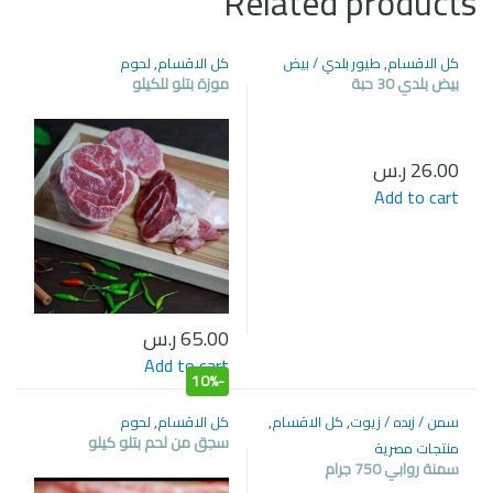
Related products
كل الاقسام
,
طيور بلدي / بيض
كل الاقسام
,
لحوم
بيض بلدي 30 حبة
موزة بتلو للكيلو
26.00
ر.س
Add to cart
65.00
ر.س
Add to cart
10%
-
سمن / زبده / زيوت
,
كل الاقسام
,
كل الاقسام
,
لحوم
سجق من لحم بتلو كيلو
منتجات مصرية
سمنة روابي 750 جرام