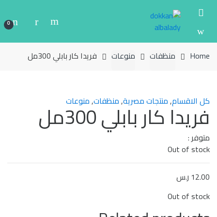
Ski
Ski
t
t
0
navigatio
conten
Home
منظفات
منوعات
فريدا كار بابلي 300مل
كل الاقسام
,
منتجات مصرية
,
منظفات
,
منوعات
فريدا كار بابلي 300مل
متوفر :
Out of stock
12.00
ر.س
Out of stock