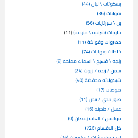
بسكوتات \ لبان
(44)
بقوليات
(36)
بن \ سبرتايات
(56)
حلويات (شرقيه \ منوعه)
(11)
خضروات وفواكة
(11)
خلطات وبهارات
(74)
رنجه \ فسيخ \ اسماك مملحه
(8)
سمن / زبده / زيوت
(24)
شيكولاته مخفضة
(40)
صوصات
(17)
طيور بلدي / بيض
(11)
عسل / طحينه
(16)
فوانيس / العاب رمضان
(0)
كل الاقسام
(726)
لب \ مقرمشات \ مكسرات
(26)