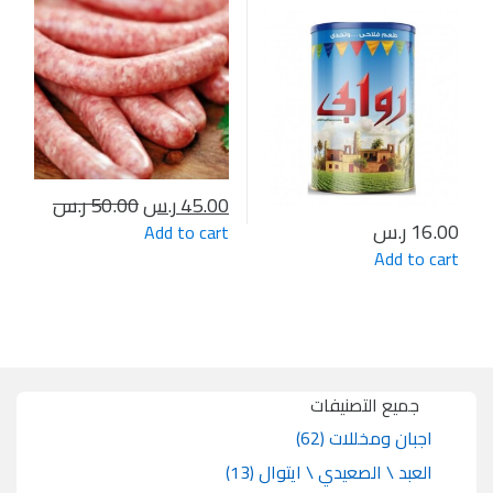
45.00
ر.س
50.00
ر.س
16.00
ر.س
Add to cart
Add to cart
جميع التصنيفات
اجبان ومخللات
(62)
العبد \ الصعيدي \ ايتوال
(13)