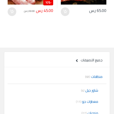
10%
-
45.00
ر.س
65.00
ر.س
50.00
ر.س
جميع التصنيفات
منظفات
(68)
شاور جيل
(4)
معطرات جو
(11)
منوعات
(27)