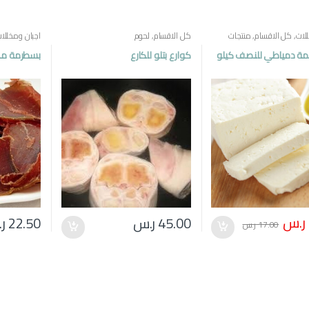
لات
,
كل الاقسام
,
منتجات
كل الاقسام
,
لحوم
اجبان ومخللا
مصرية
مة دمياطي للنصف كيلو
كوارع بتلو للكارع
بسطرمة مصر
ر.س
45.00
ر.س
22.50
ر
17.00
ر.س