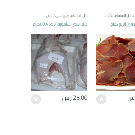
ت
,
كل الاقسام
,
منتجات
كل الاقسام
,
طيور بلدي / بيض
ي للربع كيلو
ديك بلدي شامورت 600/699جرام
.س
25.00
ر.س