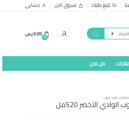
نا
تتبع طلبك
تسوق الان
حسابي
0.00
ر.س
0
نتجات
من نحن
نظفات
,
هاند سوب
الوادي الاخضر 520مل