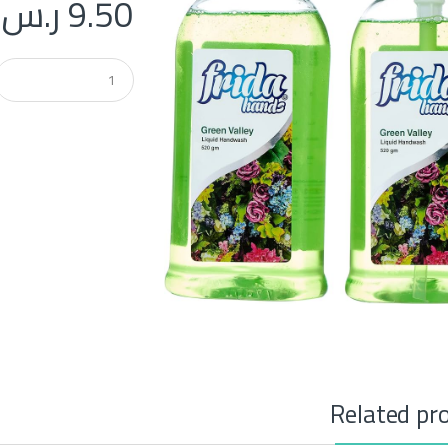
9.50
ر.س
Q
u
a
n
t
i
t
y
Related pr