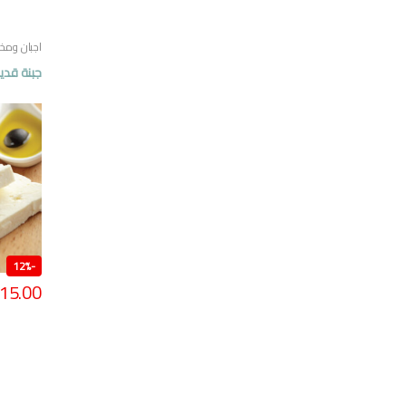
اجبان ومخل
مصرية
جبنة قدي
12%
-
15.00