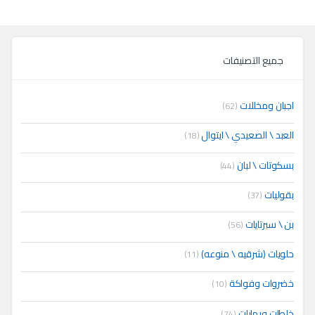
جميع التصنيفات
اجبان ومخللات
(62)
العبد \ الصعيدي \ ايتوال
(18)
بسكوتات \ لبان
(44)
بقوليات
(37)
بن \ سبرتايات
(56)
حلويات (شرقيه \ منوعه)
(11)
خضروات وفواكة
(10)
خلطات وبهارات
(74)