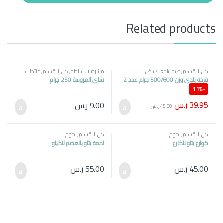
t
y
Related products
كل الاقسام
,
طيور بلدي / بيض
مشروبات ساخنه
,
كل الاقسام
,
منتجات
مصرية
فرخة بلدي وزن 500/600 جرام عدد 2
شاي العروسة 250 جرام
11%
-
39.95
ر.س
9.00
ر.س
45.00
ر.س
كل الاقسام
,
لحوم
كل الاقسام
,
لحوم
كوارع بتلو للكارع
لحمة بتلو بالعضم للكيلو
45.00
ر.س
55.00
ر.س