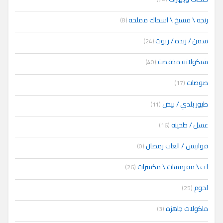
رنجه \ فسيخ \ اسماك مملحه
(8)
سمن / زبده / زيوت
(24)
شيكولاته مخفضة
(40)
صوصات
(17)
طيور بلدي / بيض
(11)
عسل / طحينه
(16)
فوانيس / العاب رمضان
(0)
لب \ مقرمشات \ مكسرات
(26)
لحوم
(25)
ماكولات جاهزه
(3)