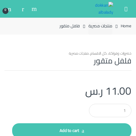
Ski
Ski
t
t
0
navigatio
conten
Home
منتجات مصرية
فلفل متقور
خضروات وفواكة
,
كل الاقسام
,
منتجات مصرية
فلفل متقور
11.00
ر.س
Q
u
a
n
t
Add to cart
i