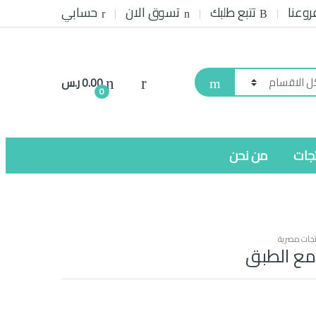
روعنا
تتبع طلبك
تسوق الان
حسابي
0.00
ر.س
0
تجات
من نحن
جات مصرية
مع الطبق