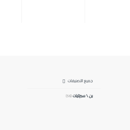
جميع التصنيفات
بن \ سبرتايات
(56)