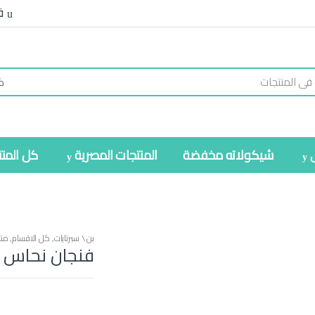
ف
شيكولاته مخفضة
المنتجات المصرية
كل المن
بن \ سبرتايات
,
كل الاقسام
,
منت
فنجان نحاس 