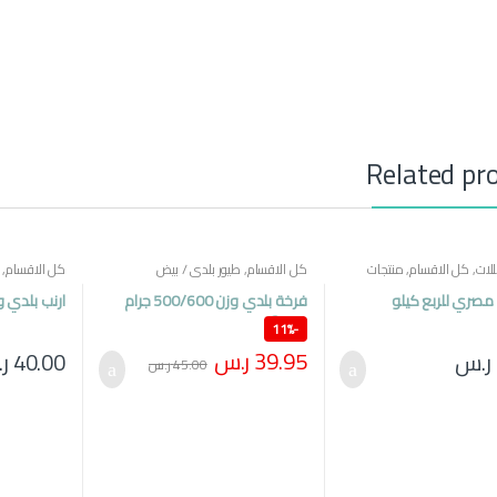
Related pr
لات
,
كل الاقسام
,
منتجات
كل الاقسام
,
طيور بلدي / بيض
كل الاقسام
,
صري للربع كيلو
فرخة بلدي وزن 500/600 جرام
ارنب بلدي وزن 100
عدد 2
11%
-
39.95
ر.س
ر.س
40.00
ر
45.00
ر.س