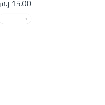
15.00
ر.س
Q
u
a
n
t
i
t
y