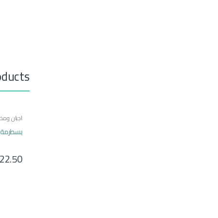
oducts
اجبان ومخل
مصرية
بسطرمة م
22.50