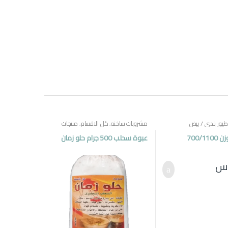
طيور بلدي / بيض
مشروبات ساخنه
,
كل الاقسام
,
منتجات
مصرية
700/1
عبوة سحلب 500 جرام حلو زمان
.س