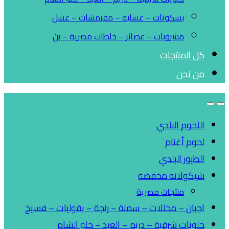
بسكوتات – عسلية – مقرمشات – عسل
مشروبات – عصائر – خلطات مصرية – بن
كل المنتجات
من نحن
اللحوم البلدي
لحوم أغنام
الطيور البلدي
شيكولاته مخفضة
منتجات مصرية
اجبان – مخللات – سمنة – رنجة – بقوليات – فسيخ
حلويات شرقية – دريم – العبد – حلو الشام