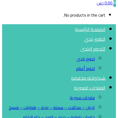
0
0.00
ر.س
No products in the cart.
الصفحة الرئيسية
الطيور بلدي
اللحوم البلدى
لحوم بلدي
لحوم أغنام
شيكولاته مخفضة
المنتجات المصرية
منتجات مصرية
اجبان – مخللات – سمنة – رنجة – بقوليات – فسيخ
حلويات شرقية – دريم – العبد – حلو الشام