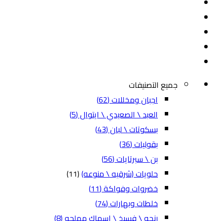
جميع التصنيفات
اجبان ومخللات
(62)
العبد \ الصعيدي \ ايتوال
(5)
بسكوتات \ لبان
(43)
بقوليات
(36)
بن \ سبرتايات
(56)
حلويات (شرقيه \ منوعه)
(11)
خضروات وفواكة
(11)
خلطات وبهارات
(74)
رنجه \ فسيخ \ اسماك مملحه
(8)