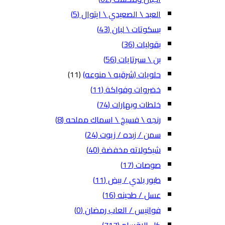
العبد \ الصعيدي \ ايتوال
(5)
بسكوتات \ لبان
(43)
بقوليات
(36)
بن \ سبرتايات
(56)
حلويات (شرقيه \ منوعه)
(11)
خضروات وفواكة
(11)
خلطات وبهارات
(74)
رنجه \ فسيخ \ اسماك مملحه
(8)
سمن / زبده / زيوت
(24)
شيكولاته مخفضة
(40)
صوصات
(17)
طيور بلدي / بيض
(11)
عسل / طحينه
(16)
فوانيس / العاب رمضان
(0)