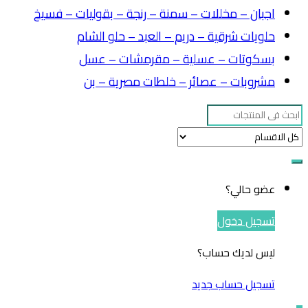
اجبان – مخللات – سمنة – رنجة – بقوليات – فسيخ
حلويات شرقية – دريم – العبد – حلو الشام
بسكوتات – عسلية – مقرمشات – عسل
مشروبات – عصائر – خلطات مصرية – بن
Search
for:
عضو حالي؟
تسجيل دخول
ليس لديك حساب؟
تسجيل حساب جديد