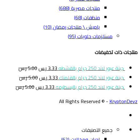
منتجات مصرية
(688)
منظفات
(68)
ياميش \ منتجات رمضان
(10)
مستلزمات حلويات
(95)
منتجات ذات تخفيضات
جبنة عبور لاند 250 جرام بالقشطه
3.33
ر.س
5.00
ر.س
جبنة عبور لاند 250 جرام بالفلمنك
3.33
ر.س
5.00
ر.س
جبنة عبور لاند 250 جرام بالبسطرمه
3.33
ر.س
5.00
ر.س
All Rights Reserved © -
KryptonDevz
جميع التصنيفات
اجبان ومخللات
(62)