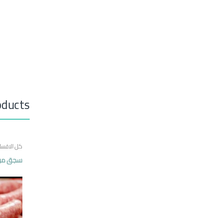
oducts
كل الاقسا
سجق من ل