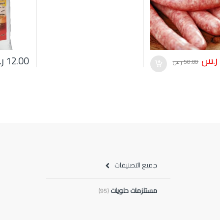
ر.س
12.00
ر
50.00
ر.س
جميع التصنيفات
مستلزمات حلويات
(95)