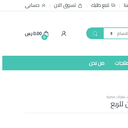
نا
تتبع طلبك
تسوق الان
حسابي
0.00
ر.س
0
نتجات
من نحن
,
منتجات مصرية
للربع