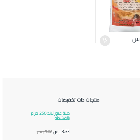
.س
منتجات ذات تخفيضات
جبنة عبور لاند 250 جرام
بالقشطه
3.33
ر.س
5.00
ر.س