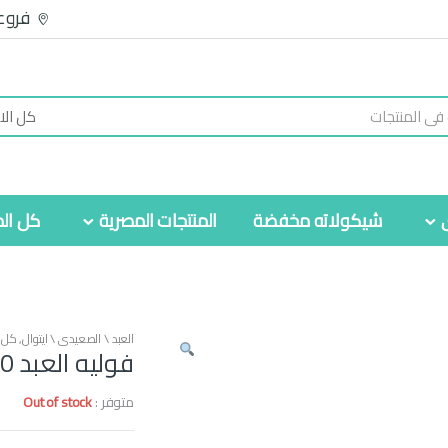
فروع
شيكولاته مخفضة
المنتجات المصرية
كل الم
العبد \ الصعيدي \ ايتوال
,
كل ا
فوليه العبد 160جرام
متوفر :
Out of stock