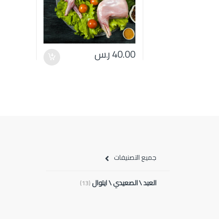
40.00
ر.س
جميع التصنيفات
العبد \ الصعيدي \ ايتوال
(13)