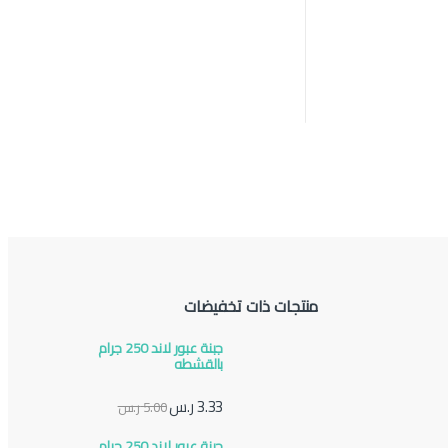
منتجات ذات تخفيضات
جبنة عبور لاند 250 جرام
بالقشطه
3.33
ر.س
5.00
ر.س
جبنة عبور لاند 250 جرام