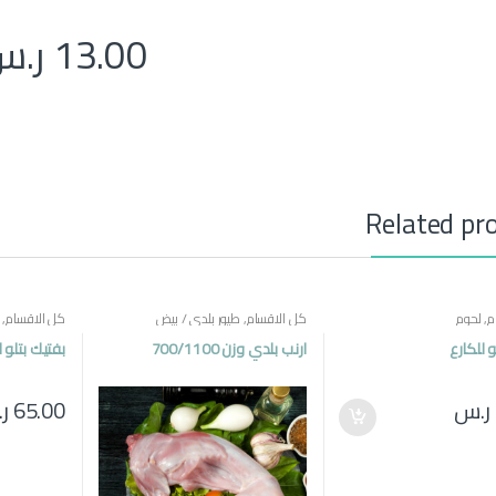
13.00
ر.س
Related pr
م
,
لحوم
كل الاقسام
,
طيور بلدي / بيض
كل الاقسام
,
و للكارع
ارنب بلدي وزن 700/1100
بفتيك بتلو ل
ر.س
65.00
ر