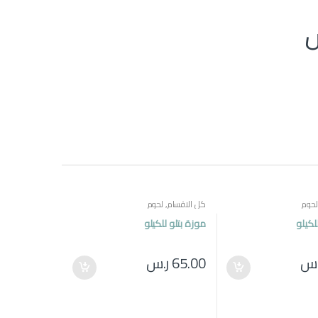
لحوم
كل الاقسام
,
لحوم
لكيلو
موزة بتلو للكيلو
.س
65.00
ر.س