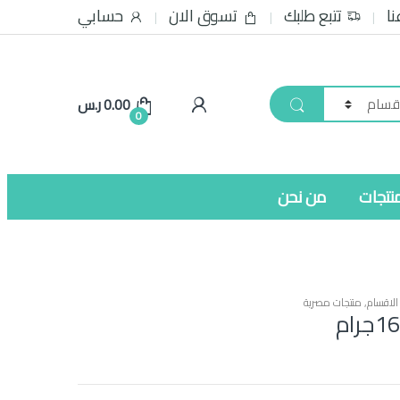
نا
تتبع طلبك
تسوق الان
حسابي
0.00
ر.س
0
نتجات
من نحن
لاقسام
,
منتجات مصرية