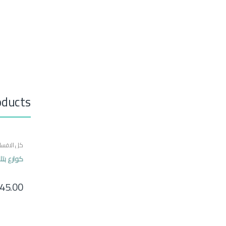
oducts
كل الاقسا
كوارع بتل
45.00