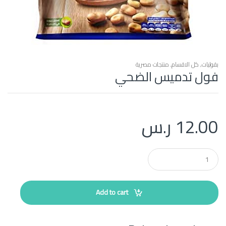
بقوليات
,
كل الاقسام
,
منتجات مصرية
فول تدميس الضحي
12.00
ر.س
Q
u
a
n
t
Add to cart
i
t
y