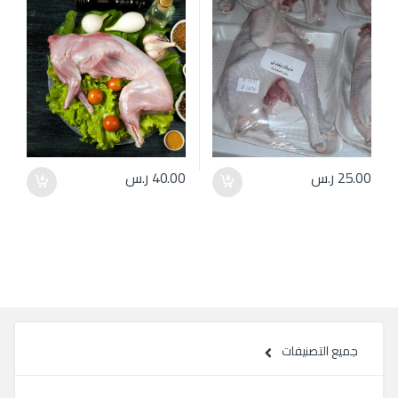
25.00
ر.س
40.00
ر.س
جميع التصنيفات