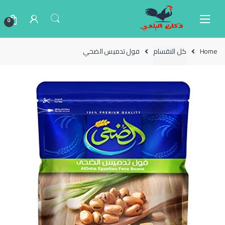
Ski
Ski
t
t
0
navigatio
conten
Home
كل الاقسام
فول تدميس الضحي