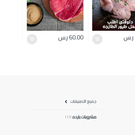
ر.س
60.00
ر.س
جميع التصنيفات
مشروبات بارده
(17)