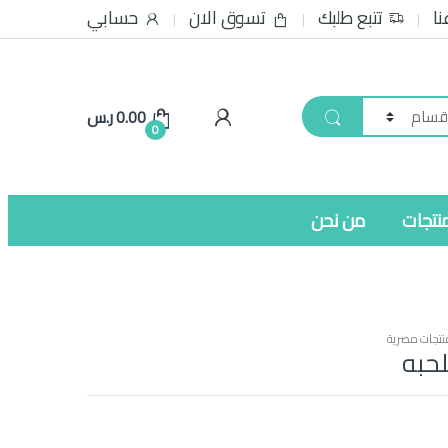
نا
تتبع طلبك
تسوق الان
حسابي
0.00
ر.س
0
نتجات
من نحن
نتجات مصرية
لحبه