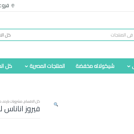
فروع
شيكولاته مخفضة
المنتجات المصرية
كل الم
كل الاقسام
,
مشروبات بارده
,
م
فيروز اناناس ل