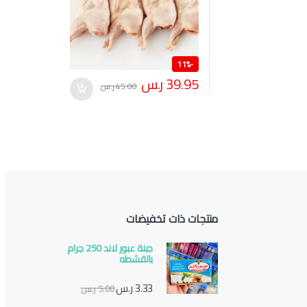
11%
-
39.95
ر.س
45.00
ر.س
منتجات ذات تخفيضات
جبنة عبور لاند 250 جرام
بالقشطه
3.33
ر.س
5.00
ر.س