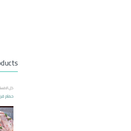
oducts
كل الاقسا
حمام فرن