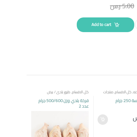
5.00
ر.س
Add to cart
نه
,
كل الاقسام
,
منتجات
كل الاقسام
,
طيور بلدي / بيض
 جرام
فرخة بلدي وزن 500/600 جرام
عدد 2
س