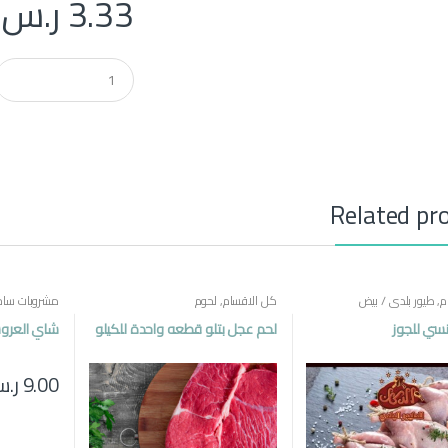
3.33
ر.س
Q
u
a
n
t
i
t
y
Related pr
م
,
طيور بلدي / بيض
كل الاقسام
,
لحوم
مشروبات ساخ
مصرية
سي للجوز
لحم عجل بتلو قطعه واحدة للكيلو
شاي العروسة 250
9.00
ر.