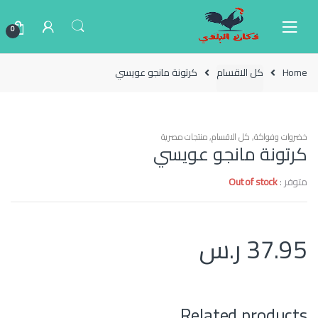
Ski
Ski
t
t
0
navigatio
conten
Home
كل الاقسام
كرتونة مانجو عويسي
خضروات وفواكة
,
كل الاقسام
,
منتجات مصرية
كرتونة مانجو عويسي
متوفر :
Out of stock
37.95
ر.س
Related products