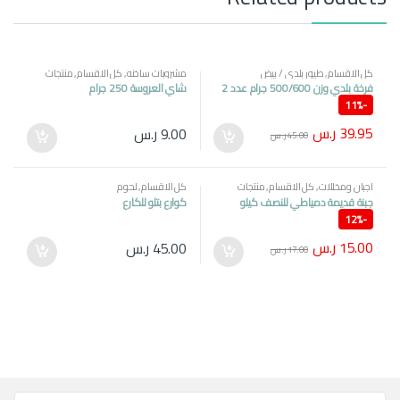
كل الاقسام
,
طيور بلدي / بيض
مشروبات ساخنه
,
كل الاقسام
,
منتجات
مصرية
فرخة بلدي وزن 500/600 جرام عدد 2
شاي العروسة 250 جرام
11%
-
39.95
ر.س
9.00
ر.س
45.00
ر.س
اجبان ومخللات
,
كل الاقسام
,
منتجات
كل الاقسام
,
لحوم
مصرية
جبنة قديمة دمياطي للنصف كيلو
كوارع بتلو للكارع
12%
-
15.00
ر.س
45.00
ر.س
17.00
ر.س