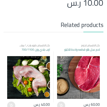
10.00
ر.س
Related products
كل الاقسام
,
لحوم
كل الاقسام
,
طيور بلدي / بيض
لحم عجل بتلو قطعه واحدة للكيلو
ارنب بلدي وزن 700/1100
60.00
ر.س
40.00
ر.س