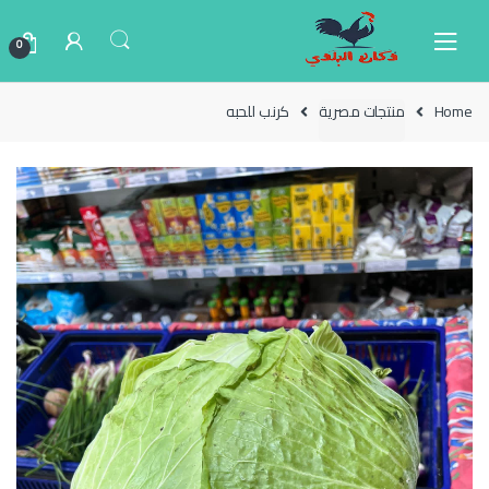
Ski
Ski
t
t
0
navigatio
conten
Home
منتجات مصرية
كرنب للحبه