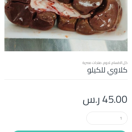
كل الاقسام
,
لحوم
,
منتجات مصرية
كلاوي للكيلو
45.00
ر.س
Q
u
a
n