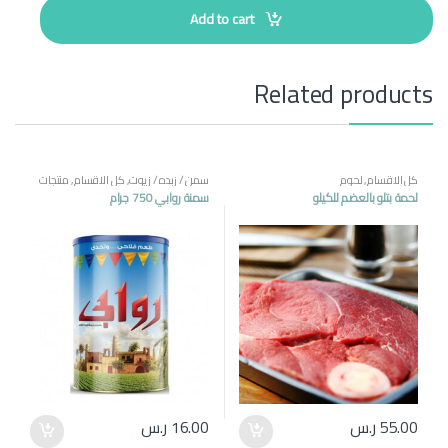
t
Add to cart
i
t
y
Related products
كل الاقسام
,
لحوم
سمن / زبده / زيوت
,
كل الاقسام
,
منتجات
مصرية
لحمة بتلو بالعضم للكيلو
سمنة روابي 750 جرام
55.00
ر.س
16.00
ر.س