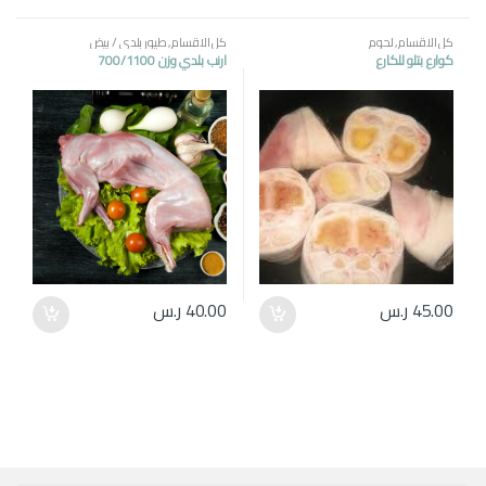
كل الاقسام
,
لحوم
كل الاقسام
,
طيور بلدي / بيض
كوارع بتلو للكارع
ارنب بلدي وزن 700/1100
45.00
ر.س
40.00
ر.س