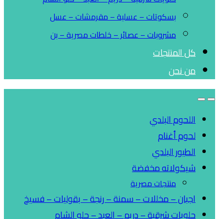
بسكوتات – عسلية – مقرمشات – عسل
مشروبات – عصائر – خلطات مصرية – بن
كل المنتجات
من نحن
اللحوم البلدي
لحوم أغنام
الطيور البلدي
شيكولاته مخفضة
منتجات مصرية
اجبان – مخللات – سمنة – رنجة – بقوليات – فسيخ
حلويات شرقية – دريم – العبد – حلو الشام