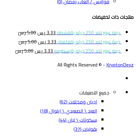
فوانيس / العاب رمضان
(0)
منتجات ذات تخفيضات
جبنة عبور لاند 250 جرام بالقشطه
3.33
ر.س
5.00
ر.س
جبنة عبور لاند 250 جرام بالفلمنك
3.33
ر.س
5.00
ر.س
جبنة عبور لاند 250 جرام بالبسطرمه
3.33
ر.س
5.00
ر.س
All Rights Reserved © -
KryptonDevz
جميع التصنيفات
اجبان ومخللات
(62)
العبد \ الصعيدي \ ايتوال
(18)
بسكوتات \ لبان
(44)
بقوليات
(37)