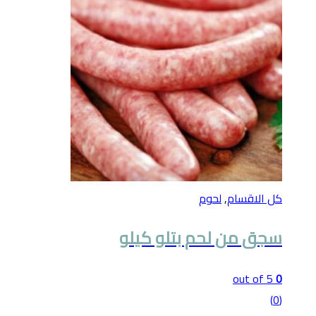
كل الاقسام
,
لحوم
سجق من لحم بتلو كيلو
out of 5
0
(0)