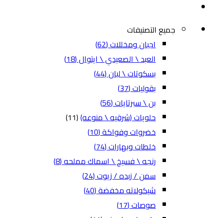
جميع التصنيفات
اجبان ومخللات
(62)
العبد \ الصعيدي \ ايتوال
(18)
بسكوتات \ لبان
(44)
بقوليات
(37)
بن \ سبرتايات
(56)
حلويات (شرقيه \ منوعه)
(11)
خضروات وفواكة
(10)
خلطات وبهارات
(74)
رنجه \ فسيخ \ اسماك مملحه
(8)
سمن / زبده / زيوت
(24)
شيكولاته مخفضة
(40)
صوصات
(17)