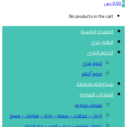
0
0.00
ر.س
No products in the cart.
الصفحة الرئيسية
الطيور بلدي
اللحوم البلدى
لحوم بلدي
لحوم أغنام
شيكولاته مخفضة
المنتجات المصرية
منتجات مصرية
اجبان – مخللات – سمنة – رنجة – بقوليات – فسيخ
حلويات شرقية – دريم – العبد – حلو الشام