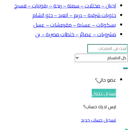
اجبان – مخللات – سمنة – رنجة – بقوليات – فسيخ
حلويات شرقية – دريم – العبد – حلو الشام
بسكوتات – عسلية – مقرمشات – عسل
مشروبات – عصائر – خلطات مصرية – بن
Search
for:
عضو حالي؟
تسجيل دخول
ليس لديك حساب؟
تسجيل حساب جديد