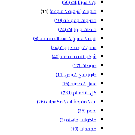
بن \ سبرتايات
(56)
حلويات (شرقيه \ منوعه)
(11)
خضروات وفواكة
(10)
خلطات وبهارات
(74)
رنجه \ فسيخ \ اسماك مملحه
(8)
سمن / زبده / زيوت
(24)
شيكولاته مخفضة
(40)
صوصات
(17)
طيور بلدي / بيض
(11)
عسل / طحينه
(16)
كل الاقسام
(731)
لب \ مقرمشات \ مكسرات
(26)
لحوم
(25)
ماكولات جاهزه
(3)
مجمدات
(10)