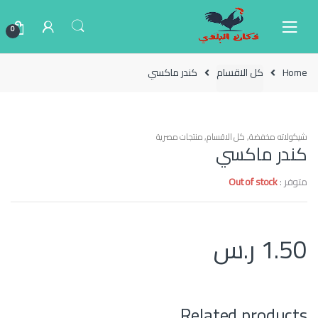
Ski
Ski
t
t
0
navigatio
conten
Home
كل الاقسام
كندر ماكسي
شيكولاته مخفضة
,
كل الاقسام
,
منتجات مصرية
كندر ماكسي
متوفر :
Out of stock
1.50
ر.س
Related products