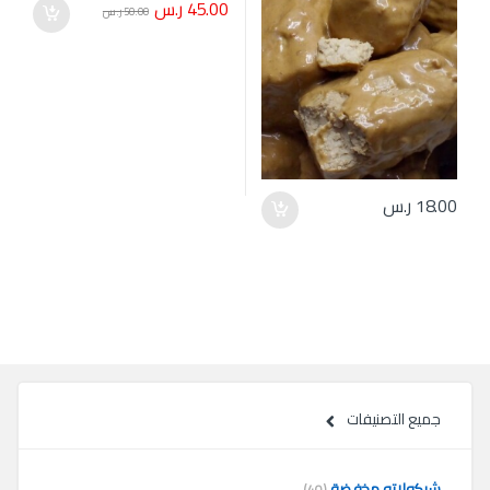
45.00
ر.س
50.00
ر.س
18.00
ر.س
جميع التصنيفات
شيكولاته مخفضة
(40)