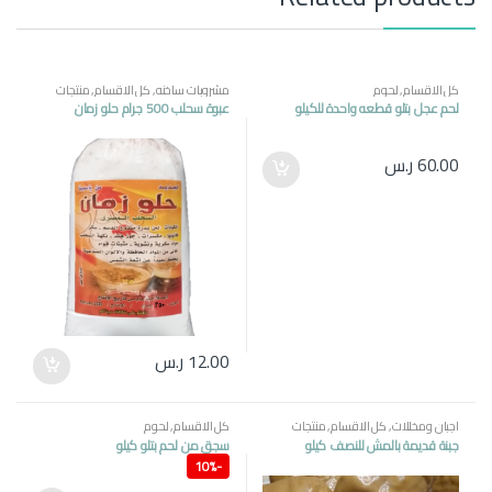
كل الاقسام
,
لحوم
مشروبات ساخنه
,
كل الاقسام
,
منتجات
مصرية
لحم عجل بتلو قطعه واحدة للكيلو
عبوة سحلب 500 جرام حلو زمان
60.00
ر.س
12.00
ر.س
اجبان ومخللات
,
كل الاقسام
,
منتجات
كل الاقسام
,
لحوم
مصرية
جبنة قديمة بالمش للنصف كيلو
سجق من لحم بتلو كيلو
10%
-