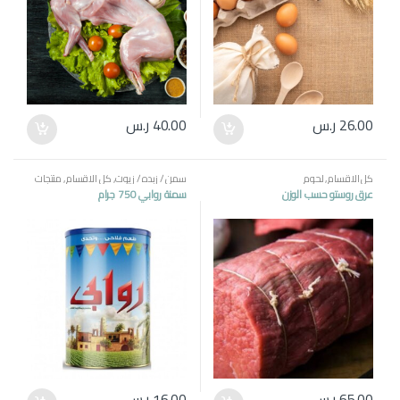
26.00
ر.س
40.00
ر.س
كل الاقسام
,
لحوم
سمن / زبده / زيوت
,
كل الاقسام
,
منتجات
مصرية
عرق روستو حسب الوزن
سمنة روابي 750 جرام
65.00
ر.س
16.00
ر.س