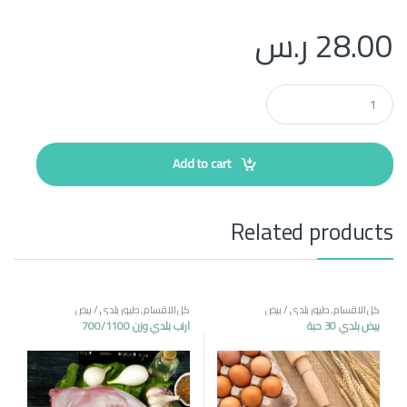
28.00
ر.س
Q
u
a
n
t
Add to cart
i
t
y
Related products
كل الاقسام
,
طيور بلدي / بيض
كل الاقسام
,
طيور بلدي / بيض
بيض بلدي 30 حبة
ارنب بلدي وزن 700/1100