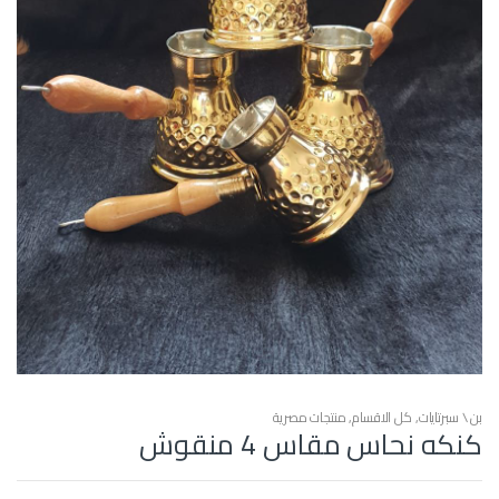
بن \ سبرتايات
,
كل الاقسام
,
منتجات مصرية
كنكه نحاس مقاس 4 منقوش