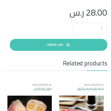
28.00
ر.س
Q
u
a
n
t
Add to cart
i
t
y
Related products
كل الاقسام
,
لحوم
كل الاقسام
,
لحوم
لحمة بتلو بالعضم للكيلو
كوارع بتلو للكارع