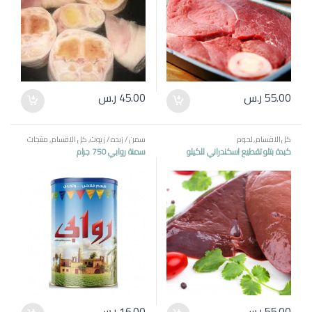
55.00
ر.س
45.00
ر.س
كل الاقسام
,
لحوم
سمن / زبده / زيوت
,
كل الاقسام
,
منتجات
مصرية
كبدة بتلو تقطيع اسكندراني للكيلو
سمنة روابي 750 جرام
55.00
ر.س
16.00
ر.س