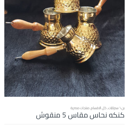
بن \ سبرتايات
,
كل الاقسام
,
منتجات مصرية
كنكه نحاس مقاس 5 منقوش