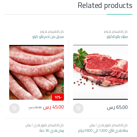
Related products
كل الاقسام
,
لحوم
كل الاقسام
,
لحوم
ستيك بتلو للكيلو
سجق من لحم بتلو كيلو
10%
-
45.00
ر.س
65.00
ر.س
50.00
ر.س
كل الاقسام
,
طيور بلدي / بيض
كل الاقسام
,
طيور بلدي / بيض
بطة بلدي انثي 1200 الي 1600جرام
بيض بلدي 30 حبة