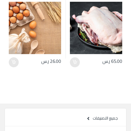
65.00
ر.س
26.00
ر.س
جميع التصنيفات