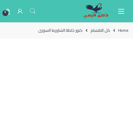
Ski
Ski
t
t
0
navigatio
conten
Home
كل الاقسام
كنور خلطة الشاورما السورى