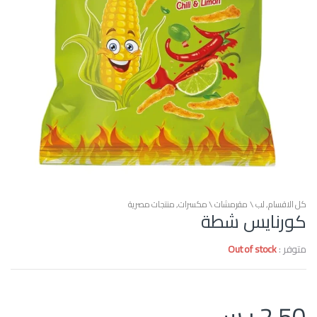
كل الاقسام
,
لب \ مقرمشات \ مكسرات
,
منتجات مصرية
كورنايس شطة
متوفر :
Out of stock
2.50
ر.س