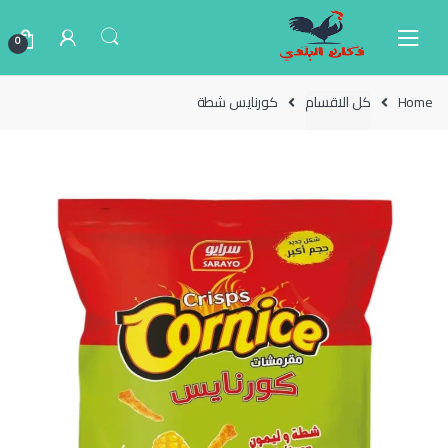
Ski
Ski
t
t
0
navigatio
conten
Home
كل الاقسام
كورنايس شطة