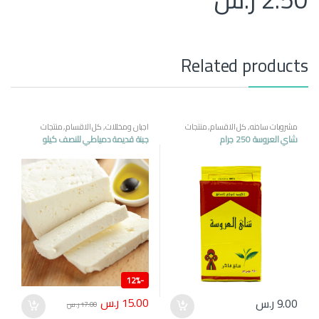
Related products
مشروبات ساخنه
,
كل الاقسام
,
منتجات
اجبان ومخللات
,
كل الاقسام
,
منتجات
مصرية
مصرية
شاي العروسة 250 جرام
جبنة قديمة دمياطي للنصف كيلو
12%
-
15.00
ر.س
9.00
ر.س
17.00
ر.س