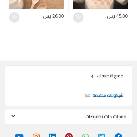
45.00
ر.س
26.00
ر.س
جميع التصنيفات
شيكولاته مخفضة
(40)
منتجات ذات تخفيضات