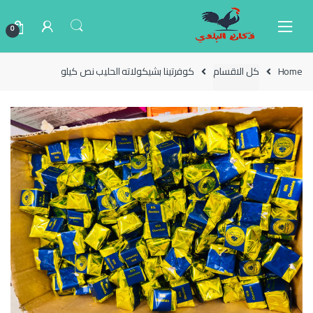
Ski
Ski
t
t
0
navigatio
conten
Home
كل الاقسام
كوفرتينا بشيكولاته الحليب نص كيلو