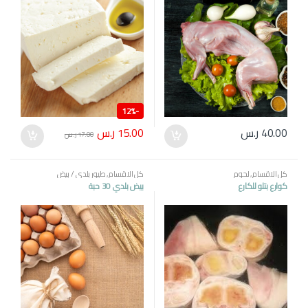
12%
-
15.00
ر.س
40.00
ر.س
17.00
ر.س
كل الاقسام
,
لحوم
كل الاقسام
,
طيور بلدي / بيض
كوارع بتلو للكارع
بيض بلدي 30 حبة