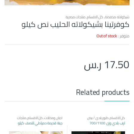
شيكولاته مخفضة
,
كل الاقسام
,
منتجات مصرية
كوفرتينا بشيكولاته الحليب نص كيلو
متوفر :
Out of stock
17.50
ر.س
Related products
كل الاقسام
,
طيور بلدي / بيض
اجبان ومخللات
,
كل الاقسام
,
منتجات
مصرية
ارنب بلدي وزن 700/1100
جبنة قديمة دمياطي للنصف كيلو