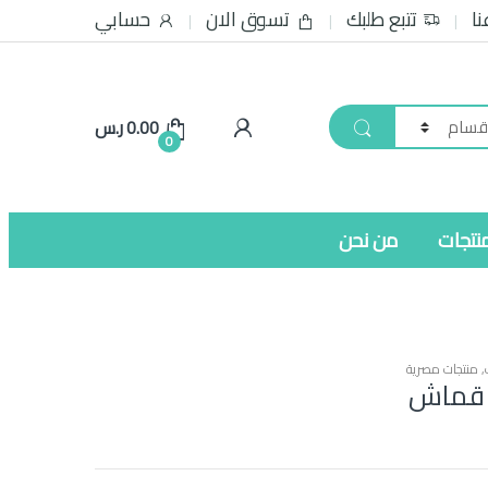
نا
تتبع طلبك
تسوق الان
حسابي
0.00
ر.س
0
نتجات
من نحن
,
منتجات مصرية
 قماش