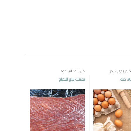
طيور بلدي / بيض
كل الاقسام
,
لحوم
بفتيك بتلو للكيلو