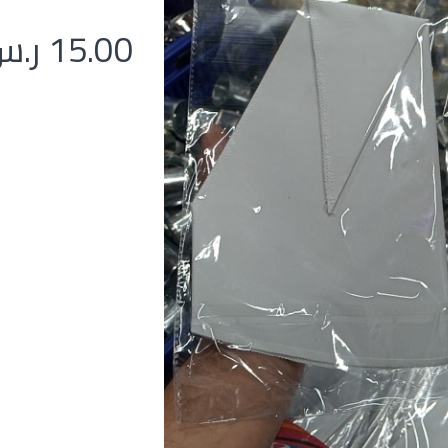
15.00
ر.س