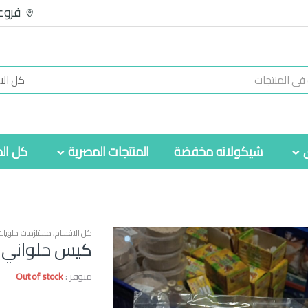
فروع
شيكولاته مخفضة
المنتجات المصرية
كل الم
كل الاقسام
,
مستلزمات حلويات
كيس حلواني
متوفر :
Out of stock