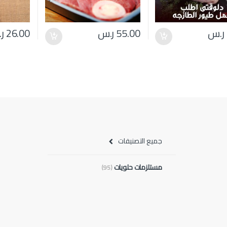
ر.س
55.00
ر.س
26.00
ر
جميع التصنيفات
مستلزمات حلويات
(95)