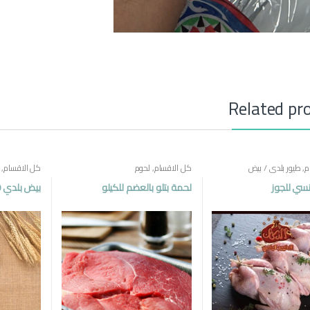
Related pr
م
,
طيور بلدي / بيض
كل الاقسام
,
لحوم
كل الاقسام
,
سي للجوز
لحمة بتلو بالعضم للكيلو
بيض بلدي 30 حبة