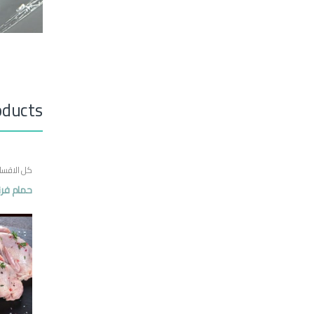
oducts
كل الاقسا
حمام فرن