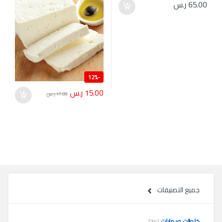
65.00
ر.س
12%
-
15.00
ر.س
17.00
ر.س
جميع التصنيفات
خلطات وبهارات
(74)