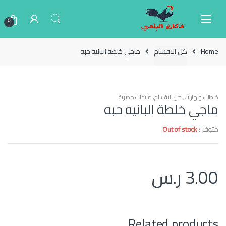
Ski
Ski
t
t
0
navigatio
conten
Home
كل الاقسام
ماجي خلطة البانيه حبه
خلطات وبهارات
,
كل الاقسام
,
منتجات مصرية
ماجي خلطة البانيه حبه
متوفر :
Out of stock
3.00
ر.س
Related products