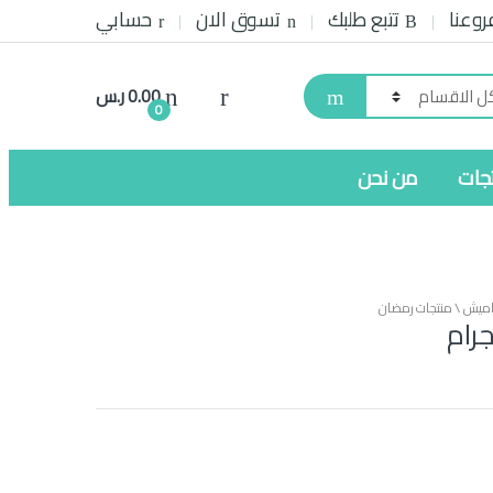
روعنا
تتبع طلبك
تسوق الان
حسابي
0.00
ر.س
0
تجات
من نحن
اميش \ منتجات رمضان