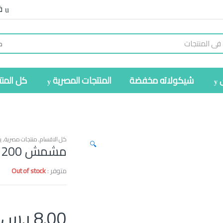
ف
شيكولاته مخفضة
المنتجات المصرية
كل المن
كل الاقسام
,
منتجات مصرية
,
ي
🔍
مشمش 200جرام
متوفر :
Out of stock
8.00
ر.س