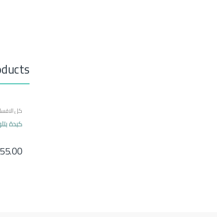
oducts
كل الاقسا
كبدة بتل
55.00