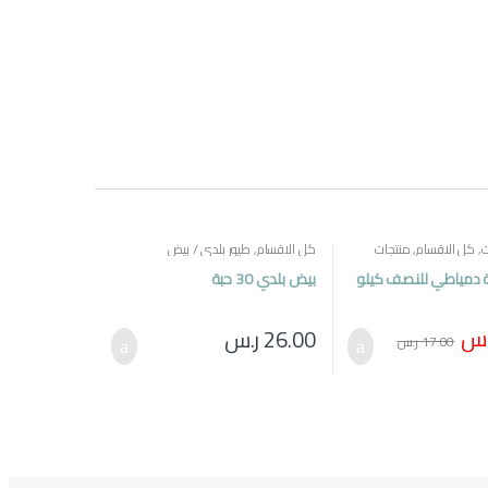
ت
,
كل الاقسام
,
منتجات
كل الاقسام
,
طيور بلدي / بيض
 دمياطي للنصف كيلو
بيض بلدي 30 حبة
.س
26.00
ر.س
17.00
ر.س