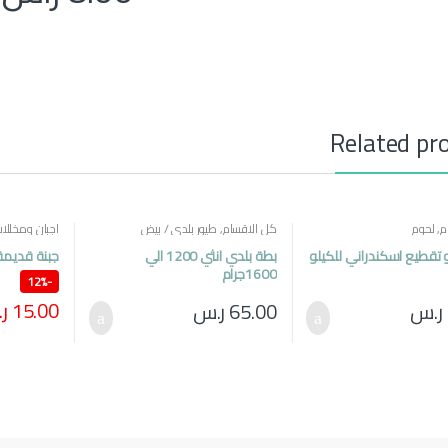
Related pr
م
,
لحوم
كل الاقسام
,
طيور بلدي / بيض
اجبان ومخللا
مصرية
و تقطيع اسكندراني للكيلو
بطة بلدي انثي 1200 الي
جبنة قديمة
1600جرام
12%
-
15.00
ر
ر.س
65.00
ر.س