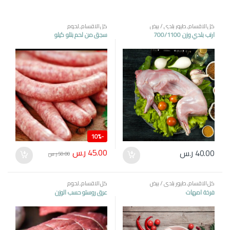
كل الاقسام
,
طيور بلدي / بيض
كل الاقسام
,
لحوم
ارنب بلدي وزن 700/1100
سجق من لحم بتلو كيلو
10%
-
45.00
ر.س
40.00
ر.س
50.00
ر.س
كل الاقسام
,
طيور بلدي / بيض
كل الاقسام
,
لحوم
فرخة امهات
عرق روستو حسب الوزن