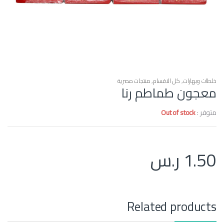
خلطات وبهارات
,
كل الاقسام
,
منتجات مصرية
معجون طماطم رنا
متوفر :
Out of stock
1.50
ر.س
Related products