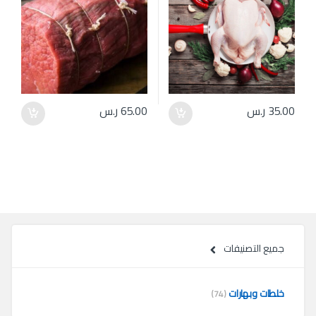
35.00
ر.س
65.00
ر.س
جميع التصنيفات
خلطات وبهارات
(74)