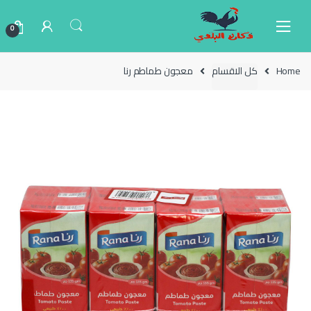
Ski
Ski
t
t
0
navigatio
conten
Home
كل الاقسام
معجون طماطم رنا