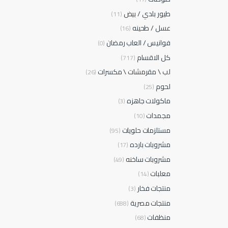
طيور بلدي / بيض
(11)
عسل / طحينه
(16)
فوانيس / العاب رمضان
(0)
كل الاقسام
(717)
لب \ مقرمشات \ مكسرات
(26)
لحوم
(25)
ماكولات جاهزه
(3)
مجمدات
(10)
مستلزمات حلويات
(95)
مشروبات بارده
(17)
مشروبات ساخنه
(49)
معلبات
(14)
منتجات فخار
(3)
منتجات مصرية
(688)
منظفات
(68)