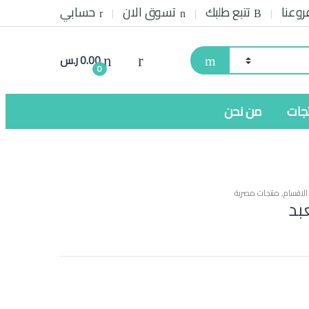
روعنا
تتبع طلبك
تسوق الان
حسابي
0.00
ر.س
0
تجات
من نحن
لاقسام
,
منتجات مصرية
بد