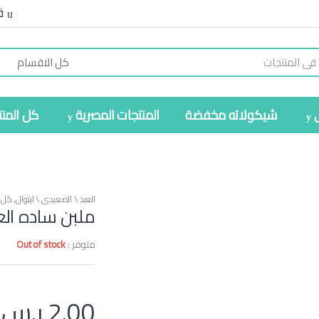
ف
شيكولاته مخفضة
المنتجات المصرية
كل المن
العبد \ الصعيدي \ ايتوال
,
كل ا
ملبن ساده الع
متوفر :
Out of stock
2.00
ر.س