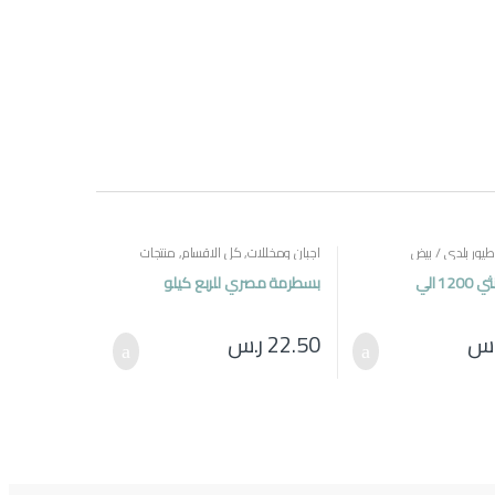
طيور بلدي / بيض
اجبان ومخللات
,
كل الاقسام
,
منتجات
مصرية
بطة بلدي انثي 1200 الي
بسطرمة مصري للربع كيلو
.س
22.50
ر.س