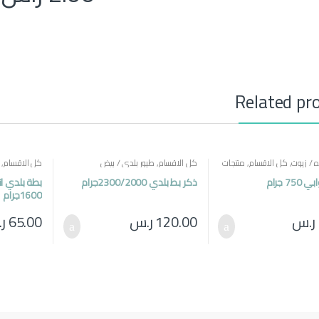
Related pr
 / زيوت
,
كل الاقسام
,
منتجات
كل الاقسام
,
طيور بلدي / بيض
كل الاقسام
,
7 جرام
ذكر بط بلدي 2300/2000جرام
1600جرام
ر.س
120.00
ر.س
65.00
ر