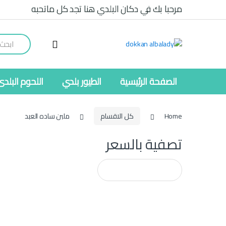
Ski
Ski
مرحبا بك في دكان البلدي هنا تجد كل ماتحبه
t
t
navigatio
conten
Search
for:
الصفحة الرئيسية
الطيور بلدي
اللحوم البلدى
Home
كل الاقسام
ملبن ساده العبد
تصفية بالسعر