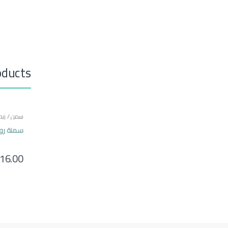
oducts
سمن / زبده
مصرية
سمنة روابي 50
16.00