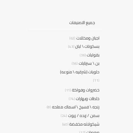
جميع التصنيفات
اجبان ومخللات
(62)
بسكوتات \ لبان
(43)
بقوليات
(36)
بن \ سبرتايات
(56)
حلويات (شرقيه \ منوعه)
(11)
خضروات وفواكة
(11)
خلطات وبهارات
(74)
رنجه \ فسيخ \ اسماك مملحه
(8)
سمن / زبده / زيوت
(24)
شيكولاته مخفضة
(40)
صوصات
(17)