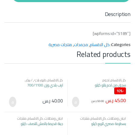
t
y
Description
[wpforms id=”5189″]
Categories:
كل الاقسام
,
مجمدات
,
منتجات مصرية
Related products
كل الاقسام
,
لحوم
كل الاقسام
,
طيور بلدي / بيض
سجق من لحم بتلو كيلو
ارنب بلدي وزن 700/1100
10%
-
45.00
ر.س
40.00
ر.س
50.00
ر.س
اجبان ومخللات
,
كل الاقسام
,
منتجات
اجبان ومخللات
,
كل الاقسام
,
منتجات
مصرية
مصرية
بسطرمة مصري للربع كيلو
جبنة قديمة بالمش للنصف كيلو