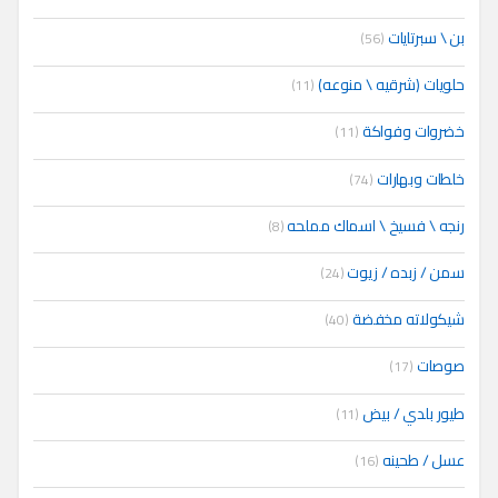
بن \ سبرتايات
(56)
حلويات (شرقيه \ منوعه)
(11)
خضروات وفواكة
(11)
خلطات وبهارات
(74)
رنجه \ فسيخ \ اسماك مملحه
(8)
سمن / زبده / زيوت
(24)
شيكولاته مخفضة
(40)
صوصات
(17)
طيور بلدي / بيض
(11)
عسل / طحينه
(16)