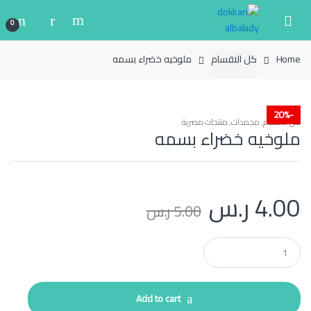
Ski
Ski
t
t
0
navigatio
conten
Home
كل الاقسام
ملوخيه خضراء بسمه
20%
-
كل الاقسام
,
مجمدات
,
منتجات مصرية
ملوخيه خضراء بسمه
4.00
ر.س
5.00
ر.س
Q
u
a
n
t
Add to cart
i