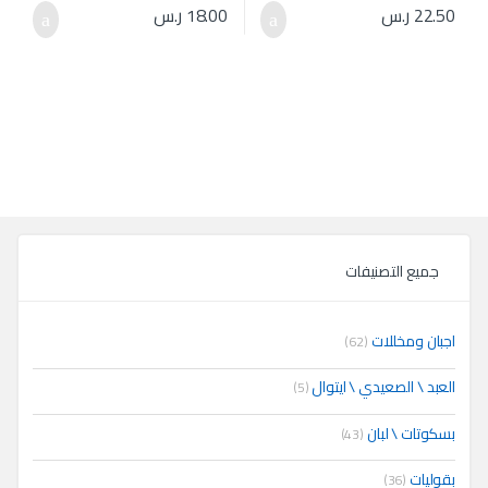
22.50
ر.س
18.00
ر.س
جميع التصنيفات
اجبان ومخللات
(62)
العبد \ الصعيدي \ ايتوال
(5)
بسكوتات \ لبان
(43)
بقوليات
(36)