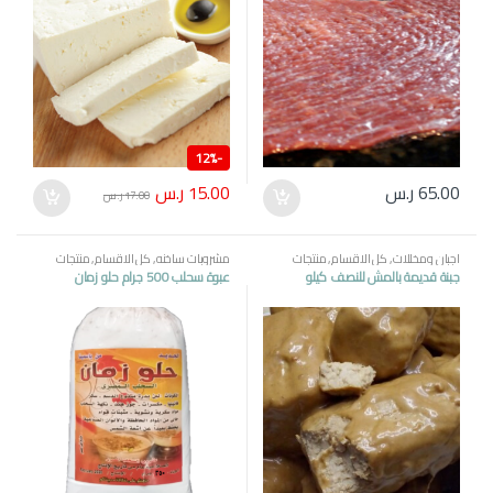
12%
-
15.00
ر.س
65.00
ر.س
17.00
ر.س
اجبان ومخللات
,
كل الاقسام
,
منتجات
مشروبات ساخنه
,
كل الاقسام
,
منتجات
مصرية
مصرية
جبنة قديمة بالمش للنصف كيلو
عبوة سحلب 500 جرام حلو زمان