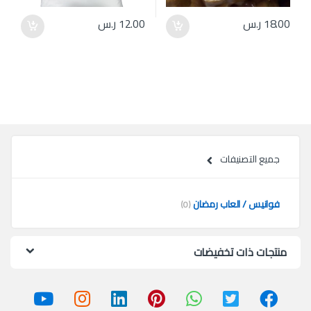
18.00
ر.س
12.00
ر.س
جميع التصنيفات
فوانيس / العاب رمضان
(0)
منتجات ذات تخفيضات