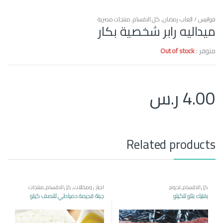
فوانيس / العاب رمضان
,
كل الاقسام
,
منتجات مصرية
ميداليه رابر شخصية بكار
متوفر :
Out of stock
4.00
ر.س
Related products
كل الاقسام
,
لحوم
اجبان ومخللات
,
كل الاقسام
,
منتجات
مصرية
بفتيك بتلو للكيلو
جبنة قديمة دمياطي للنصف كيلو