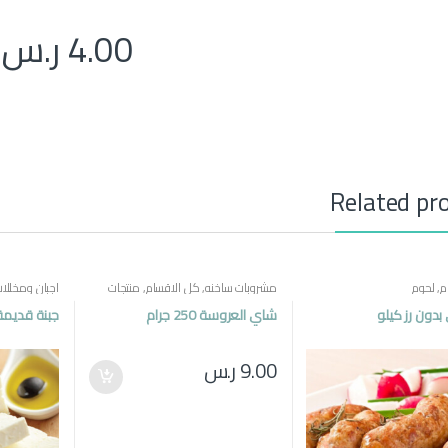
4.00
ر.س
Related pr
م
,
لحوم
مشروبات ساخنه
,
كل الاقسام
,
منتجات
اجبان ومخللا
مصرية
مصرية
بدون رز كيلو
شاي العروسة 250 جرام
جبنة قديمة
9.00
ر.س