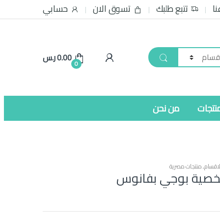
نا
تتبع طلبك
تسوق الان
حسابي
0.00
ر.س
0
نتجات
من نحن
اقسام
,
منتجات مصرية
 شخصية بوجي بفانوس