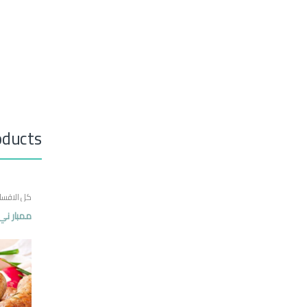
oducts
كل الاقسا
ممبار ني 