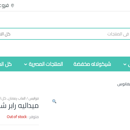
فروع
شيكولاته مخفضة
المنتجات المصرية
كل الم
 بفانوس
فوانيس / العاب رمضان
,
كل ال
ميداليه رابر
متوفر :
Out of stock