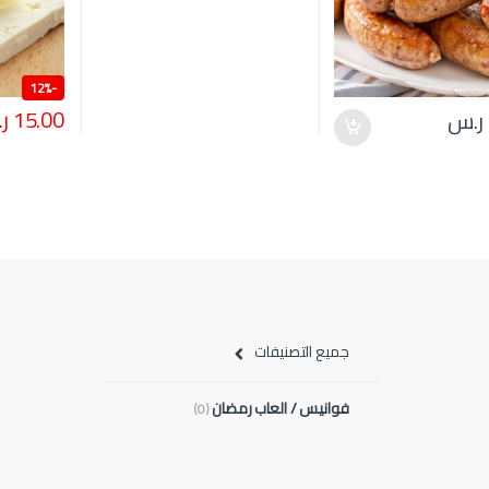
12%
-
15.00
ر
ر.س
جميع التصنيفات
فوانيس / العاب رمضان
(0)