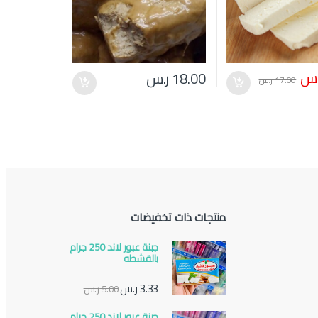
.س
18.00
ر.س
17.00
ر.س
منتجات ذات تخفيضات
جبنة عبور لاند 250 جرام
بالقشطه
3.33
ر.س
5.00
ر.س
جبنة عبور لاند 250 جرام