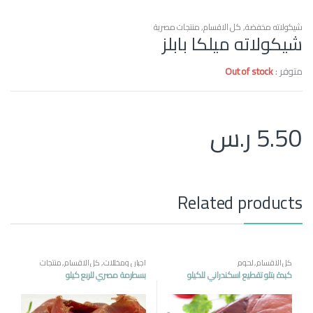
شيكولاته مخفضة
,
كل الاقسام
,
منتجات مصرية
شيكولاته ميلكا بابلز
متوفر :
Out of stock
5.50
ر.س
Related products
كل الاقسام
,
لحوم
اجبان ومخللات
,
كل الاقسام
,
منتجات
مصرية
كبدة بتلو تقطيع اسكندراني للكيلو
بسطرمة مصري للربع كيلو