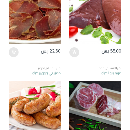
55.00
ر.س
22.50
ر.س
كل الاقسام
,
لحوم
كل الاقسام
,
لحوم
موزة بتلو للكيلو
ممبار ني بدون رز كيلو