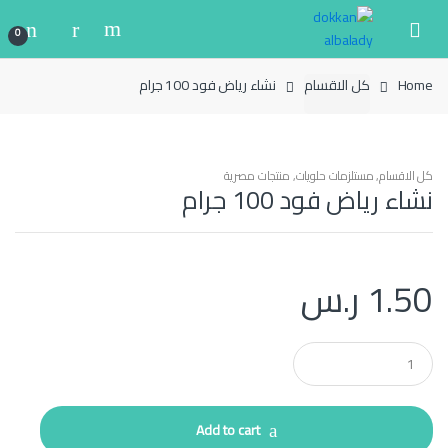
Ski
Ski
t
t
0
navigatio
conten
Home
كل الاقسام
نشاء رياض فود 100 جرام
كل الاقسام
,
مستلزمات حلويات
,
منتجات مصرية
نشاء رياض فود 100 جرام
1.50
ر.س
Q
u
a
n
t
Add to cart
i