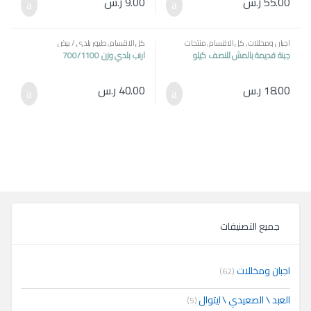
55.00
ر.س
9.00
ر.س
اجبان ومخللات
,
كل الاقسام
,
منتجات
كل الاقسام
,
طيور بلدي / بيض
مصرية
جبنة قديمة بالمش للنصف كيلو
ارنب بلدي وزن 700/1100
18.00
ر.س
40.00
ر.س
جميع التصنيفات
اجبان ومخللات
(62)
العبد \ الصعيدي \ ايتوال
(5)