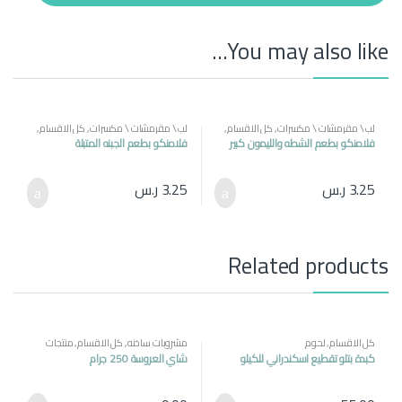
t
y
You may also like…
لب \ مقرمشات \ مكسرات
,
كل الاقسام
,
لب \ مقرمشات \ مكسرات
,
كل الاقسام
,
منتجات مصرية
منتجات مصرية
فلامنكو بطعم الشطه والليمون كبير
فلامنكو بطعم الجبنه المتبلة
3.25
ر.س
3.25
ر.س
Related products
كل الاقسام
,
لحوم
مشروبات ساخنه
,
كل الاقسام
,
منتجات
مصرية
كبدة بتلو تقطيع اسكندراني للكيلو
شاي العروسة 250 جرام