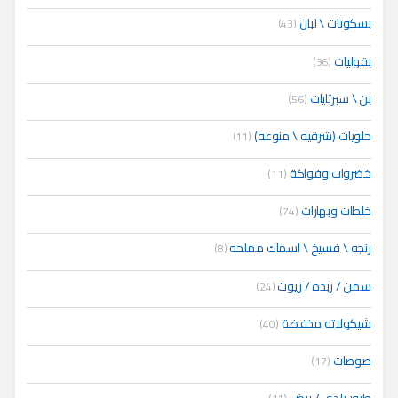
بسكوتات \ لبان
(43)
بقوليات
(36)
بن \ سبرتايات
(56)
حلويات (شرقيه \ منوعه)
(11)
خضروات وفواكة
(11)
خلطات وبهارات
(74)
رنجه \ فسيخ \ اسماك مملحه
(8)
سمن / زبده / زيوت
(24)
شيكولاته مخفضة
(40)
صوصات
(17)