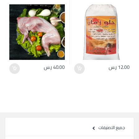
12.00
ر.س
40.00
ر.س
جميع التصنيفات