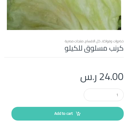
خضروات وفواكة
,
كل الاقسام
,
منتجات مصرية
كرنب مسلوق للكيلو
24.00
ر.س
Q
u
a
n
t
Add to cart
i
t
y