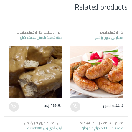
Related products
كل الاقسام
,
لحوم
اجبان ومخللات
,
كل الاقسام
,
منتجات
مصرية
ممبار ني بدون رز كيلو
جبنة قديمة بالمش للنصف كيلو
40.00
ر.س
18.00
ر.س
مشروبات ساخنه
,
كل الاقسام
,
منتجات
كل الاقسام
,
طيور بلدي / بيض
مصرية
عبوة سحلب 500 جرام حلو زمان
ارنب بلدي وزن 700/1100